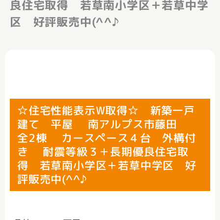
良住宅取得 若草南小学区＋若草中学
区 好評販売中(^^♪
☆住宅性能表示W取得☆ 新築一戸
建て 平屋 南アルプス市藤田
全2棟 カースペース４台 外構付
き 耐震等級３＋長期優良住宅取
得 若草南小学区＋若草中学区 好
評販売中(^^♪