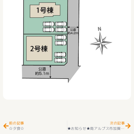
Prev
Ne
前の記事
次の記事
☆夕食☆
★お知らせ★南アルプス市加賀美 新価格2980万円 新築建売住宅（オール電化＋サンルーム付き）住宅 好評販売中