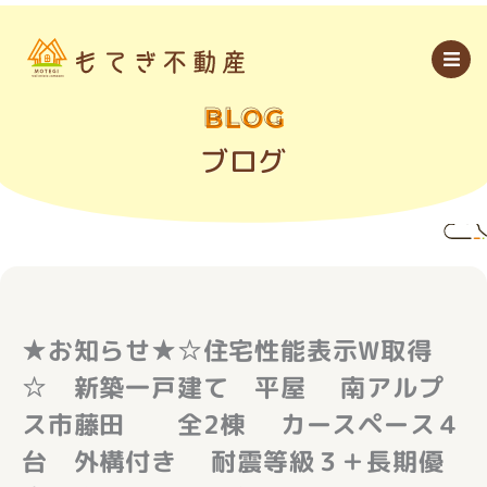
内
容
を
ス
キ
ッ
BLOG
プ
ブログ
★お知らせ★☆住宅性能表示W取得
☆ 新築一戸建て 平屋 南アルプ
ス市藤田 全2棟 カースペース４
台 外構付き 耐震等級３＋長期優