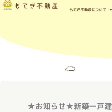
内
容
もてぎ不動産について
を
ス
キ
ッ
プ
★お知らせ★新築一戸