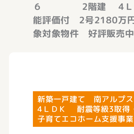
６ 2階建 4ＬＤＫ
能評価付 2号2180
象対象物件 好評販売中(
新築一戸建て 南アル
4ＬＤＫ 耐震等級3取得
子育てエコホーム支援事業