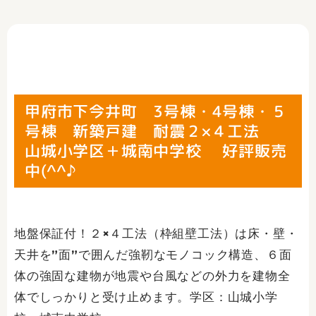
甲府市下今井町 3号棟・4号棟・５
号棟 新築戸建 耐震２×４工法
山城小学区＋城南中学校 好評販売
中(^^♪
地盤保証付！２×４工法（枠組壁工法）は床・壁・
天井を”面”で囲んだ強靭なモノコック構造、６面
体の強固な建物が地震や台風などの外力を建物全
体でしっかりと受け止めます。学区：山城小学