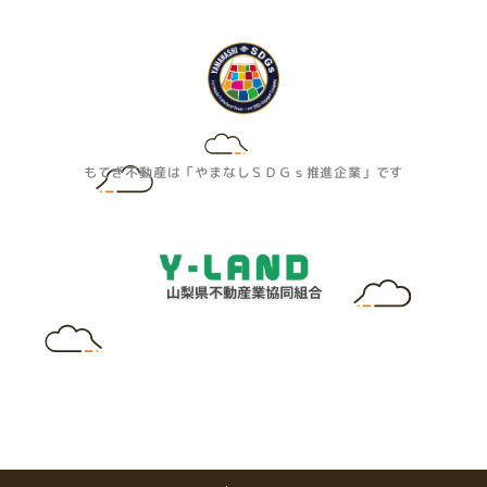
もてぎ不動産は「やまなしＳＤＧｓ推進企業」です