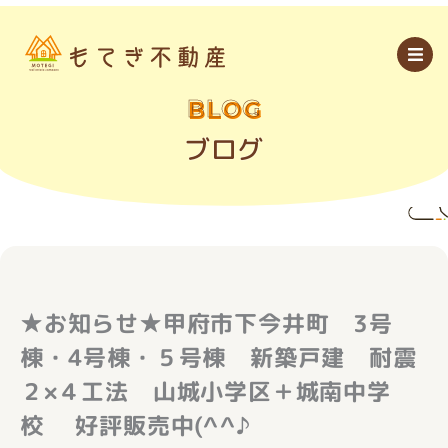
内
容
を
ス
キ
ッ
BLOG
プ
ブログ
★お知らせ★甲府市下今井町 3号
棟・4号棟・５号棟 新築戸建 耐震
２×４工法 山城小学区＋城南中学
校 好評販売中(^^♪