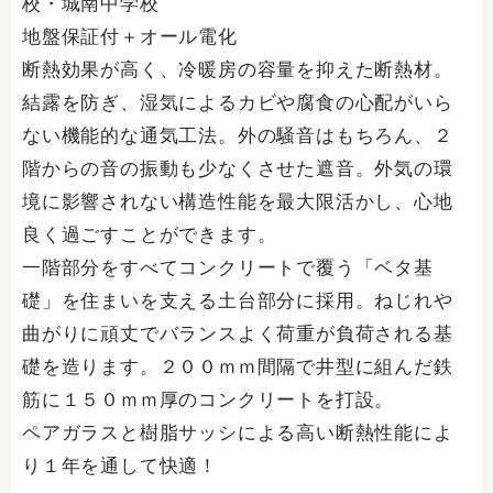
校・城南中学校
地盤保証付＋オール電化
断熱効果が高く、冷暖房の容量を抑えた断熱材。
結露を防ぎ、湿気によるカビや腐食の心配がいら
ない機能的な通気工法。外の騒音はもちろん、２
階からの音の振動も少なくさせた遮音。外気の環
境に影響されない構造性能を最大限活かし、心地
良く過ごすことができます。
一階部分をすべてコンクリートで覆う「ベタ基
礎」を住まいを支える土台部分に採用。ねじれや
曲がりに頑丈でバランスよく荷重が負荷される基
礎を造ります。２００ｍｍ間隔で井型に組んだ鉄
筋に１５０ｍｍ厚のコンクリートを打設。
ペアガラスと樹脂サッシによる高い断熱性能によ
り１年を通して快適！