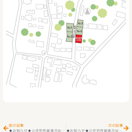
Prev
Ne
前の記事
次の記事
★お知らせ★☆住宅性能表示W取得★ 1号 新築一戸建て 甲府市羽黒町 2階建て 4LDK ＋カースペース4好評販売中(^^♪
★お知らせ★☆住宅性能表示W取得☆ 新築一戸建て 南アルプス市下宮地 １号棟 2階建 4ＬＤＫ ＋カースペース３台 外構付き 耐震等級３＋長期優良住宅取得 大明小学校（徒歩20分）＋甲西使中学校（徒歩22分） 好評販売中