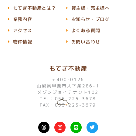
もてぎ不動産とは？
貸主様・売主様へ
業務内容
お知らせ・ブログ
アクセス
よくある質問
物件情報
お問い合わせ
もてぎ不動産
〒400-0126
山梨県甲斐市大下条286-1
メゾンジョイテナント102
TEL：055-225-3678
FAX：055-225-3679
I
L
T
n
i
w
s
n
i