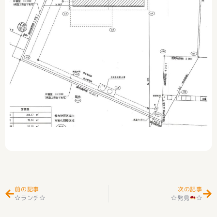
Prev
Ne
前の記事
次の記事
☆ランチ☆
☆発見
☆