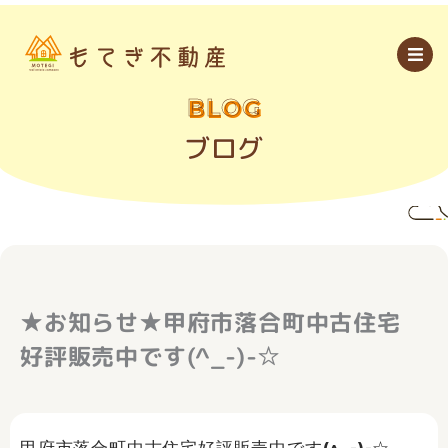
内
容
を
ス
キ
ッ
BLOG
プ
ブログ
★お知らせ★甲府市落合町中古住宅
好評販売中です(^_-)-☆