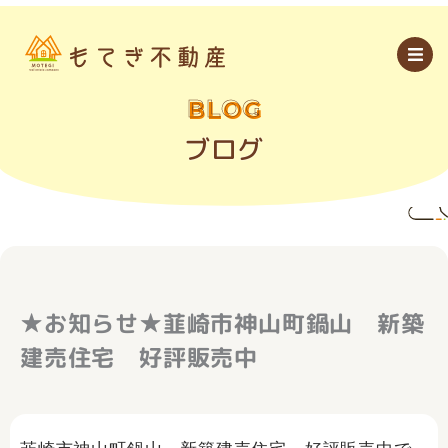
内
容
を
ス
キ
ッ
BLOG
プ
ブログ
★お知らせ★韮崎市神山町鍋山 新築
建売住宅 好評販売中