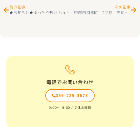
前の記事
次の記事
★お知らせ★ゆったり敷地！山梨市小原西 住宅用地 お好きなハウスメーカーにて建築可能
甲府市羽黒町 2回目 売却相談 ありがとうございました(^^♪
電話でお問い合わせ
055-225-3678
9:00〜18:00 / 定休水曜日