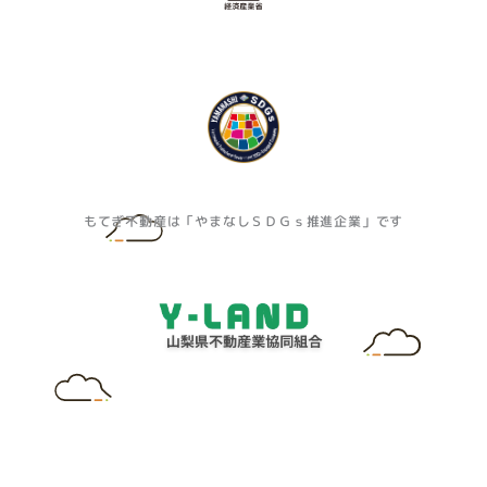
もてぎ不動産は「やまなしＳＤＧｓ推進企業」です