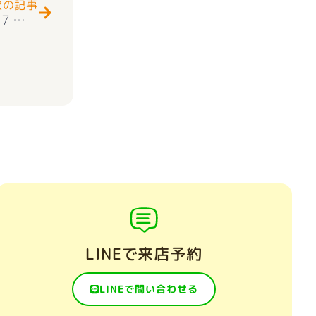
次の記事
★お知らせ★スマート・ワンシティ甲府市向町７号棟『Ｚ空調』の家 新築建売住宅好評販売中(^^♪
LINEで来店予約
LINEで問い合わせる