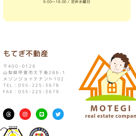
9:00〜18:00 / 定休水曜日
もてぎ不動産
〒400-0126
山梨県甲斐市大下条286-1
メゾンジョイテナント102
TEL：055-225-3678
FAX：055-225-3679
I
L
T
n
i
w
s
n
i
t
e
t
a
t