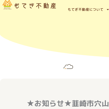
内
容
もてぎ不動産について
を
ス
キ
ッ
プ
★お知らせ★韮崎市穴