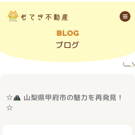
内
容
を
ス
キ
ッ
BLOG
プ
ブログ
☆
山梨県甲府市の魅力を再発見！
☆