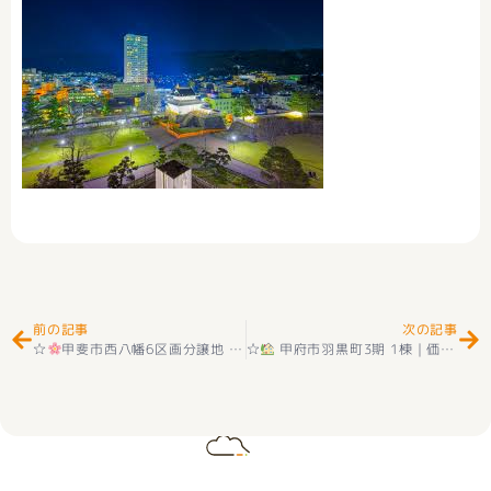
Prev
Ne
前の記事
次の記事
☆
甲斐市西八幡6区画分譲地 好評販売中！
☆
甲府市羽黒町3期 1棟｜価格改定しました！【10月26日更新】☆
☆