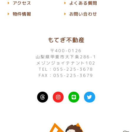
アクセス
よくある質問
物件情報
お問い合わせ
もてぎ不動産
〒400-0126
山梨県甲斐市大下条286-1
メゾンジョイテナント102
TEL：055-225-3678
FAX：055-225-3679
I
L
T
n
i
w
s
n
i
t
e
t
a
t
g
e
r
r
a