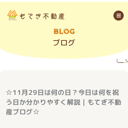
内
容
を
ス
キ
ッ
BLOG
プ
ブログ
☆11月29日は何の日？今日は何を祝
う日か分かりやすく解説｜もてぎ不動
産ブログ☆