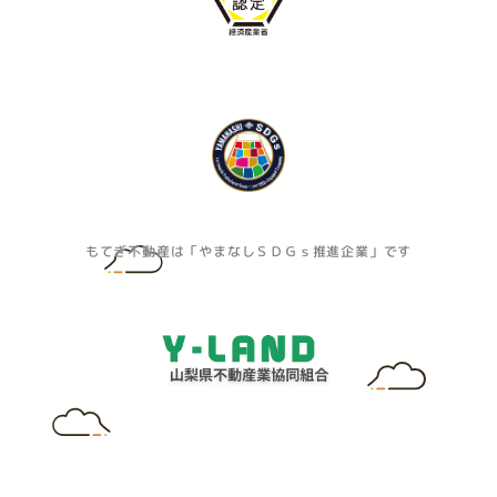
もてぎ不動産は「やまなしＳＤＧｓ推進企業」です