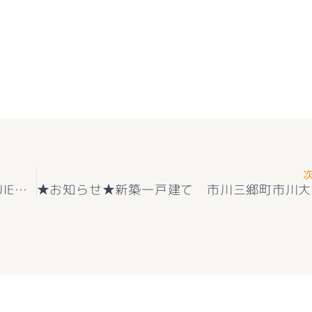
★お知らせ★新築一戸建て 耐震＋制震の家QUIE 甲府市下小河原 第１ 全２棟 2階建 4ＬＤＫ 耐震等級3取得＋住宅性能評価取得(^^♪ 新価格