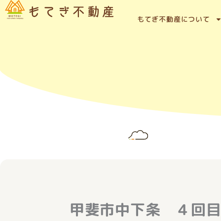
内
容
もてぎ不動産について
を
ス
キ
ッ
プ
甲斐市中下条 ４回目