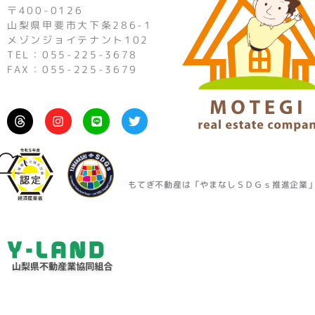
〒400-0126
山梨県甲斐市大下条286-1
メゾンジョイテナント102
TEL：055-225-3678
FAX：055-225-3679
I
L
T
n
i
w
s
n
i
t
e
t
a
t
g
e
r
r
もてぎ不動産は「やまなしＳＤＧｓ推進企業
a
m