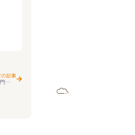
Next
次の記事
★お知らせ★新築一戸建て 市川三郷町市川大門 第１ 全２号棟 2階建 4ＬＤＫ 耐震等級3取得 ＋住宅性能評価付 子育てエコホーム支援事業対象対象物件 （８０万円） 市川小学校学区＋市川中学校学区 好評販売中(^^♪ 新価格にて