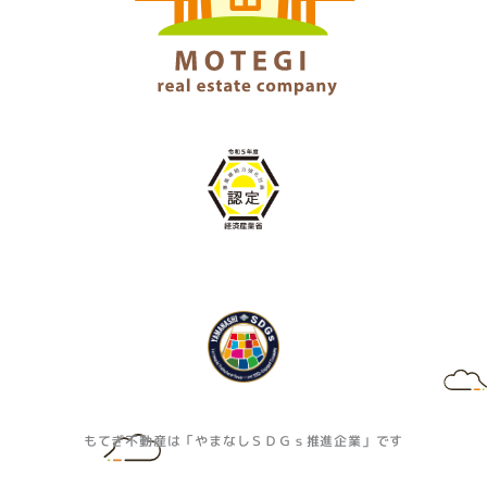
もてぎ不動産は「やまなしＳＤＧｓ推進企業」です