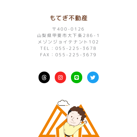
もてぎ不動産
〒400-0126
山梨県甲斐市大下条286-1
メゾンジョイテナント102
TEL：055-225-3678
FAX：055-225-3679
I
L
T
n
i
w
s
n
i
t
e
t
a
t
g
e
r
r
a
m