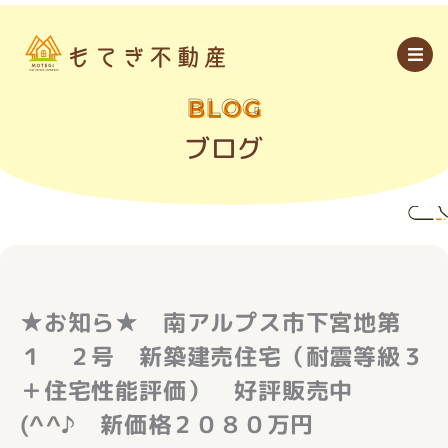
内
容
を
ス
キ
ッ
BLOG
プ
ブログ
★お知ら★ 南アルプス市下宮地第
１ ２号 新築建売住宅（耐震等級３
＋住宅性能評価） 好評販売中
(^^♪ 新価格２０８０万円