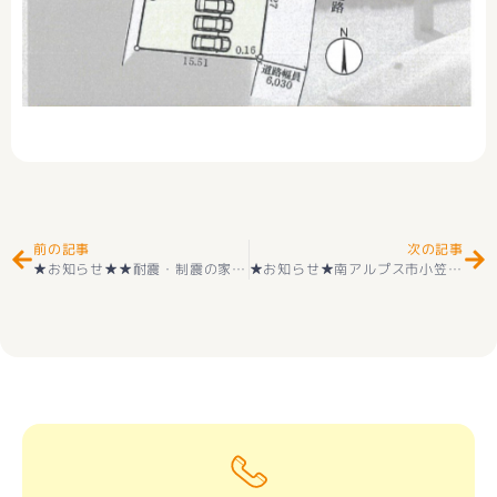
Prev
Ne
前の記事
次の記事
★お知らせ★★耐震・制震の家★耐震等級3取得 新築一戸建て 昭和町西条第２ ３号棟 2階建 4ＬＤＫ 住宅性能評価付き 子育てエコホーム支援事業対象(^^♪
★お知らせ★南アルプス市小笠原 新築建売住宅 好評販売中