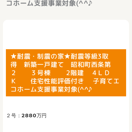
コホーム支援事業対象(^^♪
★耐震・制震の家★耐震等級3取
得 新築一戸建て 昭和町西条第
２ ３号棟 2階建 4ＬＤ
Ｋ 住宅性能評価付き 子育てエ
コホーム支援事業対象(^^♪
２号：2880万円