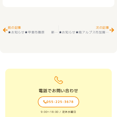
Prev
Ne
前の記事
次の記事
★お知らせ★甲斐市篠原 新築建売住宅 好評販売中(^^♪
★お知らせ★南アルプス市加賀美 新価格2980万円 新築建売住宅（オール電化＋サンルーム付き）住宅 好評販売中
電話でお問い合わせ
055-225-3678
9:00〜18:00 / 定休水曜日