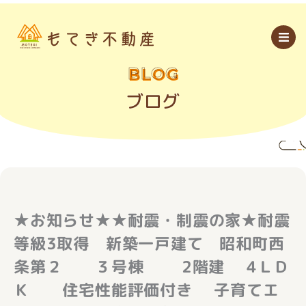
内
容
を
ス
キ
ッ
BLOG
プ
ブログ
★お知らせ★★耐震・制震の家★耐震
等級3取得 新築一戸建て 昭和町西
条第２ ３号棟 2階建 4ＬＤ
Ｋ 住宅性能評価付き 子育てエ