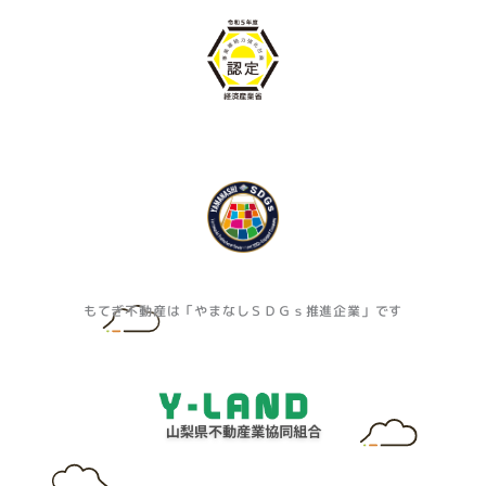
もてぎ不動産は「やまなしＳＤＧｓ推進企業」です