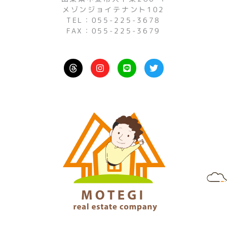
メゾンジョイテナント102
TEL：055-225-3678
FAX：055-225-3679
I
L
T
n
i
w
s
n
i
t
e
t
a
t
g
e
r
r
a
m