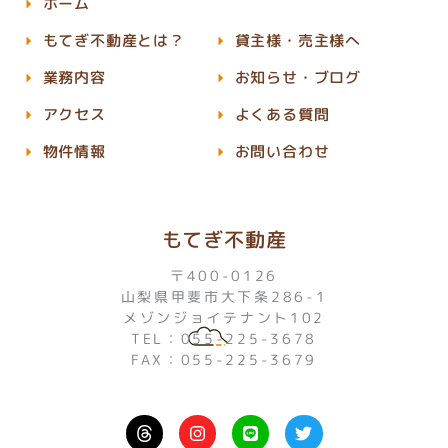
ホーム
もてぎ不動産とは？
貸主様・売主様へ
業務内容
お知らせ・ブログ
アクセス
よくある質問
物件情報
お問い合わせ
もてぎ不動産
〒400-0126
山梨県甲斐市大下条286-1
メゾンジョイテナント102
TEL：055-225-3678
FAX：055-225-3679
I
L
T
n
i
w