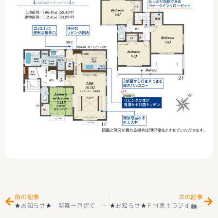
Prev
Ne
前の記事
次の記事
★お知らせ★ 新築一戸建て 新築一戸建て甲斐市中下条 2階建 ３ＬＤＫ １号 デザイナーズコンパクト分譲 好評販売中(^^♪
★お知らせ★ＦＭ富士ラジオ
MIK