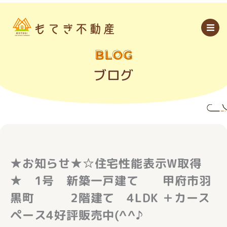
内
容
を
ス
キ
ッ
BLOG
プ
ブログ
★お知らせ★☆住宅性能表示W取得
★ 1号 新築一戸建て 甲府市羽
黒町 2階建て 4LDK ＋カース
ペース4好評販売中(^^♪