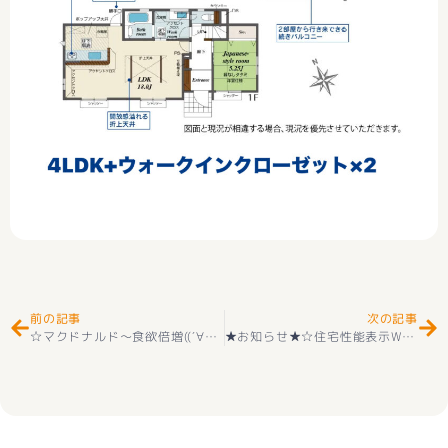
Prev
Ne
前の記事
次の記事
☆マクドナルド～食欲倍増((´∀｀))☆
★お知らせ★☆住宅性能表示W取得☆ 新築一戸建て 甲斐市万才 全3棟 2階建 4ＬＤＫ ＋カースペース３台 外構付き 耐震等級３＋長期優良住宅取得