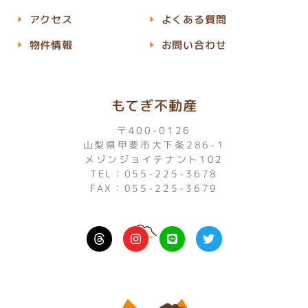
アクセス
よくある質問
物件情報
お問い合わせ
もてぎ不動産
〒400-0126
山梨県甲斐市大下条286-1
メゾンジョイテナント102
TEL：055-225-3678
FAX：055-225-3679
I
L
T
n
i
w
s
n
i
t
e
t
a
t
g
e
r
r