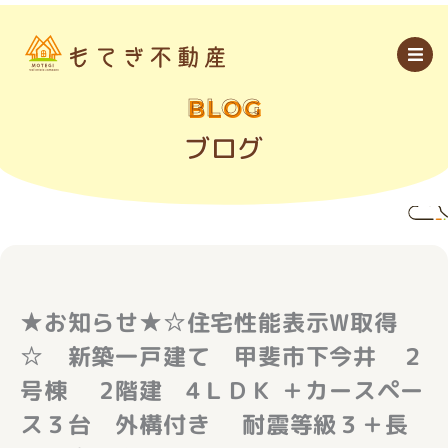
内
容
を
ス
キ
ッ
BLOG
プ
ブログ
★お知らせ★☆住宅性能表示W取得
☆ 新築一戸建て 甲斐市下今井 ２
号棟 2階建 4ＬＤＫ ＋カースペー
ス３台 外構付き 耐震等級３＋長