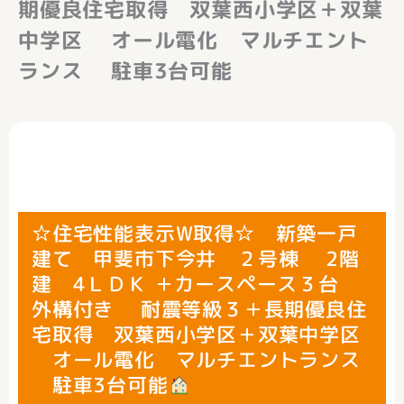
期優良住宅取得 双葉西小学区＋双葉
中学区 オール電化 マルチエント
ランス 駐車3台可能
☆住宅性能表示W取得☆ 新築一戸
建て 甲斐市下今井 ２号棟 2階
建 4ＬＤＫ ＋カースペース３台
外構付き 耐震等級３＋長期優良住
宅取得 双葉西小学区＋双葉中学区
オール電化 マルチエントランス
駐車3台可能