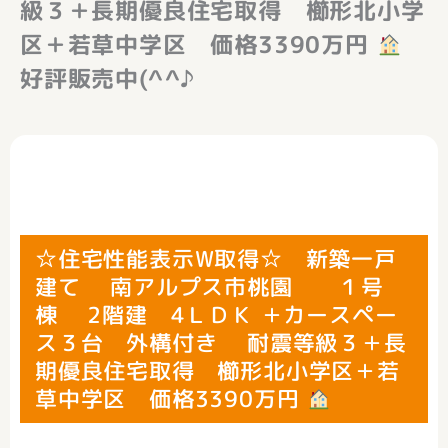
級３＋長期優良住宅取得 櫛形北小学
区＋若草中学区 価格3390万円
好評販売中(^^♪
☆住宅性能表示W取得☆ 新築一戸
建て 南アルプス市桃園 １号
棟 2階建 4ＬＤＫ ＋カースペー
ス３台 外構付き 耐震等級３＋長
期優良住宅取得 櫛形北小学区＋若
草中学区 価格3390万円