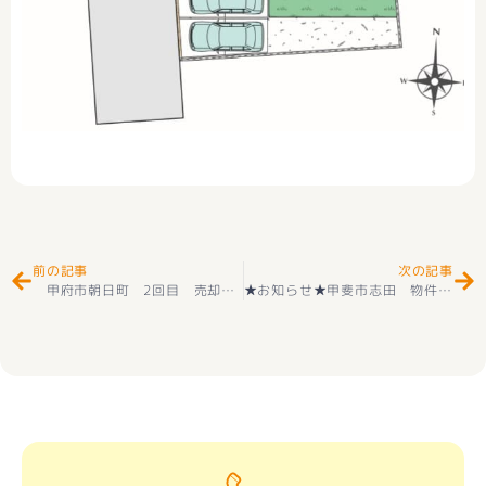
Prev
Ne
前の記事
次の記事
甲府市朝日町 2回目 売却相談 ありがとうございました(^^♪
★お知らせ★甲斐市志田 物件お申込みありがとうございます(^_-)-☆