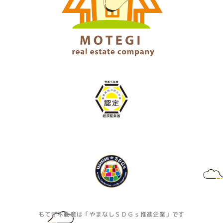
もてぎ不動産は「やまなしＳＤＧｓ推進企業」です