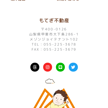
もてぎ不動産
〒400-0126
山梨県甲斐市大下条286-1
メゾンジョイテナント102
TEL：055-225-3678
FAX：055-225-3679
I
L
T
n
i
w
s
n
i
t
e
t
a
t
g
e
r
r
a
m