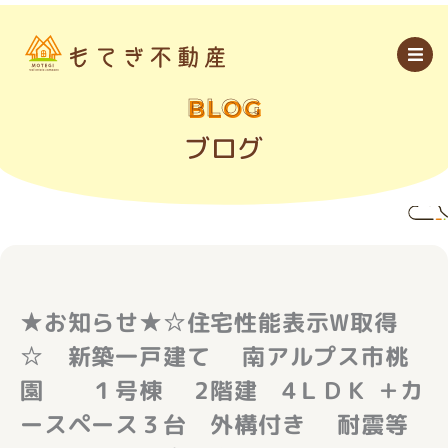
内
容
を
ス
キ
ッ
BLOG
プ
ブログ
★お知らせ★☆住宅性能表示W取得
☆ 新築一戸建て 南アルプス市桃
園 １号棟 2階建 4ＬＤＫ ＋カ
ースペース３台 外構付き 耐震等