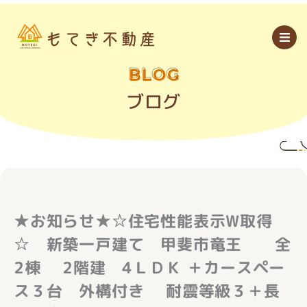
内
容
を
ス
キ
ッ
BLOG
プ
ブログ
★お知らせ★☆住宅性能表示W取得
☆ 新築一戸建て 甲斐市竜王 全
2棟 2階建 4ＬＤＫ ＋カースペー
ス３台 外構付き 耐震等級３＋長