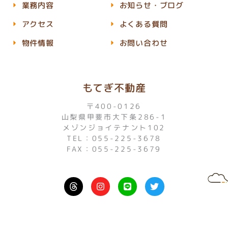
業務内容
お知らせ・ブログ
アクセス
よくある質問
物件情報
お問い合わせ
もてぎ不動産
〒400-0126
山梨県甲斐市大下条286-1
メゾンジョイテナント102
TEL：055-225-3678
FAX：055-225-3679
I
L
T
n
i
w
s
n
i
t
e
t
a
t
g
e