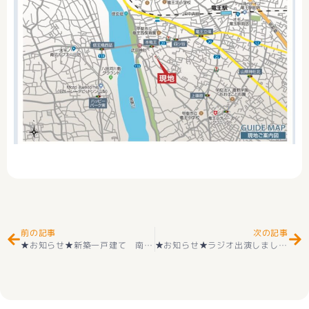
Prev
Ne
前の記事
次の記事
★お知らせ★新築一戸建て 南アルプス市加賀美第２ 全2棟 2階建 4ＬＤＫ 耐震等級3取得 ＋住宅性能評価付 子育てエコホーム支援事業対象対象物件
★お知らせ★ラジオ出演しました～