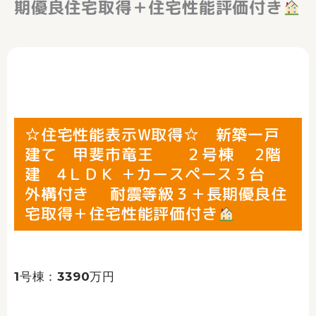
期優良住宅取得＋住宅性能評価付き
☆住宅性能表示W取得☆ 新築一戸
建て 甲斐市竜王 ２号棟 2階
建 4ＬＤＫ ＋カースペース３台
外構付き 耐震等級３＋長期優良住
宅取得＋住宅性能評価付き
1号棟：3390万円