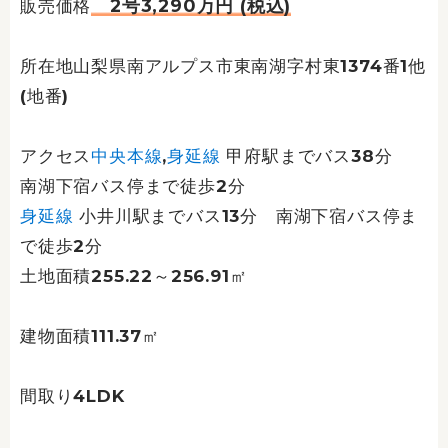
2号3,290万円 (税込)
販売価格
所在地山梨県南アルプス市東南湖字村東1374番1他
(地番)
アクセス
中央本線
,
身延線
甲府駅までバス38分
南湖下宿バス停まで徒歩2分
身延線
小井川駅までバス13分 南湖下宿バス停ま
で徒歩2分
土地面積255.22～256.91㎡
建物面積111.37㎡
間取り4LDK