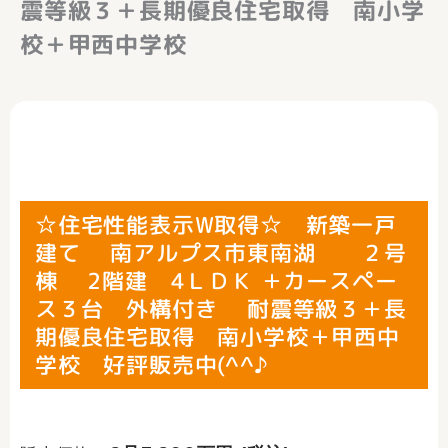
震等級３＋長期優良住宅取得 南小学
校＋甲西中学校
☆住宅性能表示W取得☆ 新築一戸
建て 南アルプス市東南湖 ２号
棟 2階建 4ＬＤＫ ＋カースペー
ス３台 外構付き 耐震等級３＋長
期優良住宅取得 南小学校＋甲西中
学校 好評販売中(^^♪