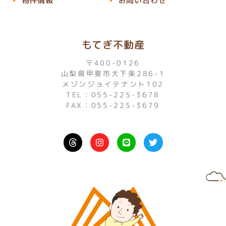
物件情報
お問い合わせ
もてぎ不動産
〒400-0126
山梨県甲斐市大下条286-1
メゾンジョイテナント102
TEL：055-225-3678
FAX：055-225-3679
I
L
T
n
i
w
s
n
i
t
e
t
a
t
g
e
r
r
a
m