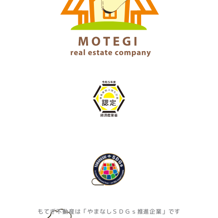
もてぎ不動産は「やまなしＳＤＧｓ推進企業」です