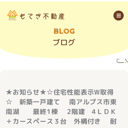
内
容
を
ス
キ
ッ
BLOG
プ
ブログ
★お知らせ★☆住宅性能表示W取得
☆ 新築一戸建て 南アルプス市東
南湖 最終1棟 2階建 4ＬＤＫ
＋カースペース３台 外構付き 耐