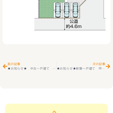
Prev
Ne
前の記事
次の記事
★お知らせ★ 中古一戸建て リフォーム済み＋ハウスクリーニング済み戸建 池田小学区＋甲府西中学区 甲府市下飯田2丁目 中古戸建 落ちついた和風邸宅
★お知らせ★新築一戸建て 甲府市富竹３丁目 第３ 2階建 ４ＬＤＫ 全２棟 2階建 耐震等級3取得 ＋住宅性能評価付 ガスコンロ＋ガス給湯器 好評販売中(^^♪