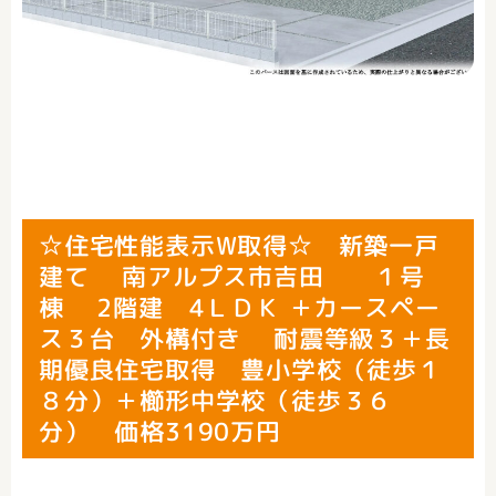
☆住宅性能表示W取得☆ 新築一戸
建て 南アルプス市吉田 １号
棟 2階建 4ＬＤＫ ＋カースペー
ス３台 外構付き 耐震等級３＋長
期優良住宅取得 豊小学校（徒歩１
８分）＋櫛形中学校（徒歩３６
分） 価格3190万円