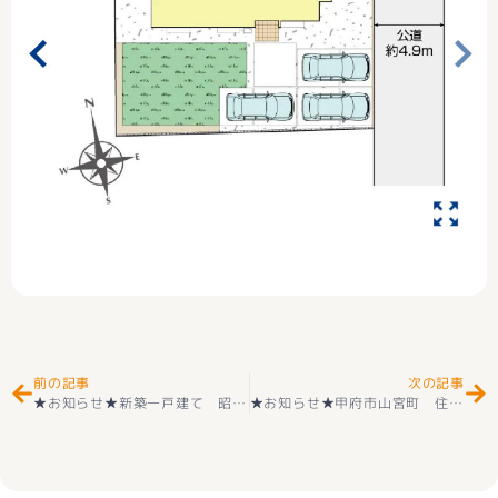
Prev
Ne
前の記事
次の記事
★お知らせ★新築一戸建て 昭和町河西 第２ 2階建 ４ＬＤＫ 全４棟 新価格にて
★お知らせ★甲府市山宮町 住宅用地 土地 価格９００万円 上下水道あり＋境界確定済み 現況有姿にて引き渡し 好評販売中