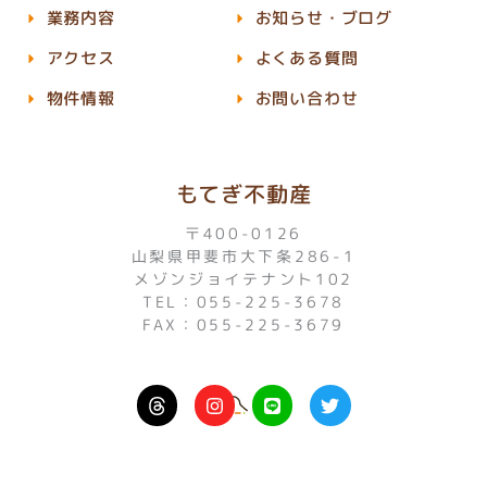
業務内容
お知らせ・ブログ
アクセス
よくある質問
物件情報
お問い合わせ
もてぎ不動産
〒400-0126
山梨県甲斐市大下条286-1
メゾンジョイテナント102
TEL：055-225-3678
FAX：055-225-3679
I
L
T
n
i
w
s
n
i
t
e
t
a
t
g
e