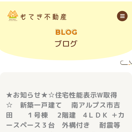
内
容
を
ス
キ
ッ
BLOG
プ
ブログ
★お知らせ★☆住宅性能表示W取得
☆ 新築一戸建て 南アルプス市吉
田 １号棟 2階建 4ＬＤＫ ＋カ
ースペース３台 外構付き 耐震等