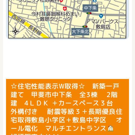
☆住宅性能表示W取得☆ 新築一戸
建て 甲斐市中下条 全3棟 2階
建 4ＬＤＫ ＋カースペース３台
外構付き 耐震等級３＋長期優良住
宅取得敷島小学区＋敷島中学区 オ
ール電化 マルチエントランス