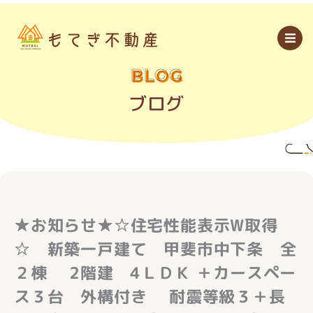
内
容
を
ス
キ
ッ
BLOG
プ
ブログ
★お知らせ★☆住宅性能表示W取得
☆ 新築一戸建て 甲斐市中下条 全
２棟 2階建 4ＬＤＫ ＋カースペー
ス３台 外構付き 耐震等級３＋長