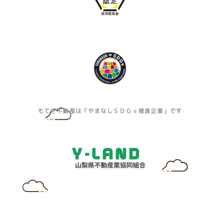
もてぎ不動産は「やまなしＳＤＧｓ推進企業」です