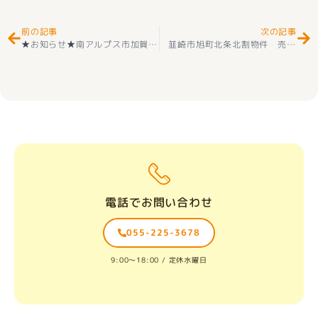
前の記事
次の記事
★お知らせ★南アルプス市加賀美 第３ 全2棟 新築建売住宅
韮崎市旭町北条北割物件 売却相談 ありがとうございました(^^♪
耐震等
電話でお問い合わせ
055-225-3678
9:00〜18:00 / 定休水曜日