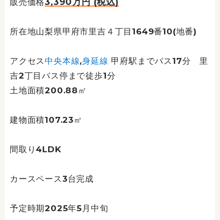
3,390万円 (税込)
販売価格
所在地山梨県甲府市里吉４丁目1649番10(地番)
アクセス
中央本線
,
身延線
甲府駅までバス17分 里
吉2丁目バス停まで徒歩1分
土地面積200.88㎡
建物面積107.23㎡
間取り4LDK
カースペース3台完成
予定時期2025年5月中旬