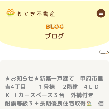
内
容
を
ス
キ
ッ
BLOG
プ
ブログ
★お知らせ★新築一戸建て 甲府市里
吉4丁目 １号棟 2階建 4ＬＤ
Ｋ ＋カースペース３台 外構付き
耐震等級３＋長期優良住宅取得
価