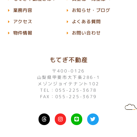
業務内容
お知らせ・ブログ
アクセス
よくある質問
物件情報
お問い合わせ
もてぎ不動産
〒400-0126
山梨県甲斐市大下条286-1
メゾンジョイテナント102
TEL：055-225-3678
FAX：055-225-3679
I
L
T
n
i
w
s
n
i
t
e
t
a
t