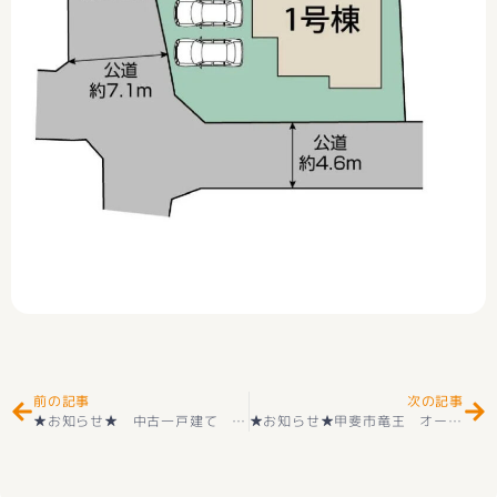
Prev
Ne
前の記事
次の記事
★お知らせ★ 中古一戸建て リフォーム済み＋ハウスクリーニング済み戸建 池田小学区＋甲府西中学区 甲府市下飯田2丁目 中古戸建 落ちついた和風邸宅
★お知らせ★甲斐市竜王 オール電化３LDK（パントリー付き）リビング階段