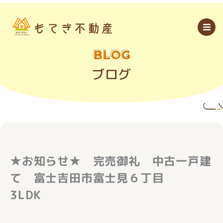
内
容
を
ス
キ
ッ
BLOG
プ
ブログ
★お知らせ★ 完売御礼 中古一戸建
て 富士吉田市富士見６丁目
3LDK