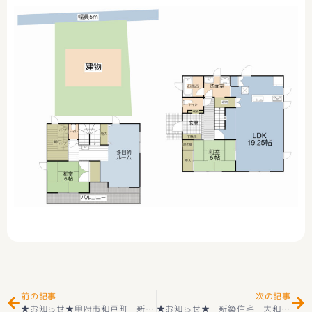
Prev
Ne
前の記事
次の記事
★お知らせ★甲府市和戸町 新築建売住宅 好評販売中(^^♪
★お知らせ★ 新築住宅 大和ハウスジーヴォ上石田４丁目