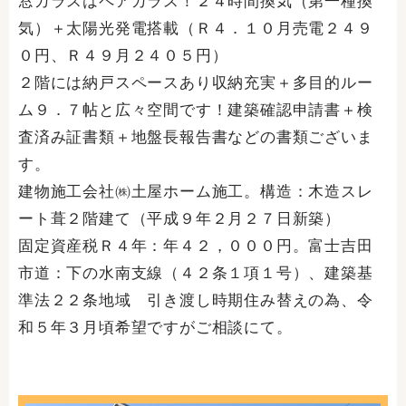
窓ガラスはペアガラス！２４時間換気（第一種換
気）＋太陽光発電搭載（Ｒ４．１０月売電２４９
０円、Ｒ４９月２４０５円）
２階には納戸スペースあり収納充実＋多目的ルー
ム９．７帖と広々空間です！建築確認申請書＋検
査済み証書類＋地盤長報告書などの書類ございま
す。
建物施工会社㈱土屋ホーム施工。構造：木造スレ
ート葺２階建て（平成９年２月２７日新築）
固定資産税Ｒ４年：年４２，０００円。富士吉田
市道：下の水南支線（４２条１項１号）、建築基
準法２２条地域 引き渡し時期住み替えの為、令
和５年３月頃希望ですがご相談にて。