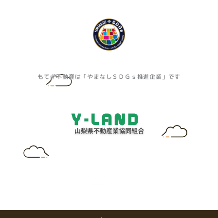
もてぎ不動産は「やまなしＳＤＧｓ推進企業」です