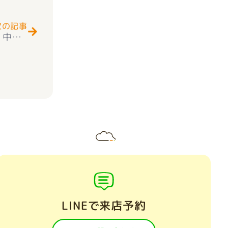
次の記事
★お知らせ★ ☆快適生活☆ 新築一戸建て 中央市東花輪 全1棟 長期優良住宅＋住宅性能評価Ｗ取得＋耐震等級3取得 新築建売住宅 1号 ４ＬＤＫ 外構付きオール電化
LINEで来店予約