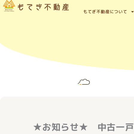
内
容
もてぎ不動産について
を
ス
キ
ッ
プ
★お知らせ★ 中古一