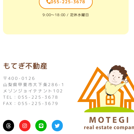
055-225-3678
9:00〜18:00 / 定休水曜日
もてぎ不動産
〒400-0126
山梨県甲斐市大下条286-1
メゾンジョイテナント102
TEL：055-225-3678
FAX：055-225-3679
I
L
T
n
i
w
s
n
i