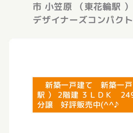
市 小笠原 （東花輪駅 
デザイナーズコンパクト
新築一戸建て 新築一戸建
駅 ） 2階建 ３ＬＤＫ 
分譲 好評販売中(^^♪