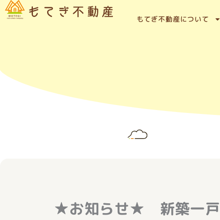
内
容
もてぎ不動産について
を
ス
キ
ッ
プ
★お知らせ★ 新築一