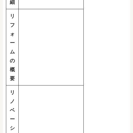
細
リ
フ
ォ
ー
ム
の
概
要
リ
ノ
ベ
ー
シ