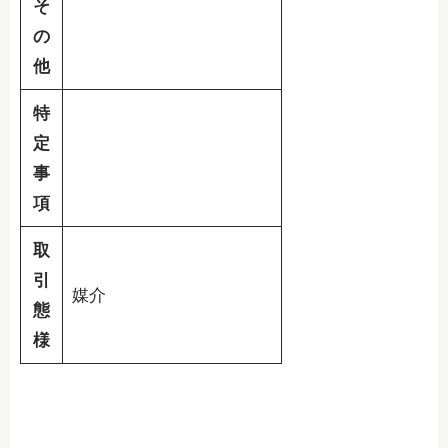
そ
の
他
特
定
事
項
取
引
媒介
態
様