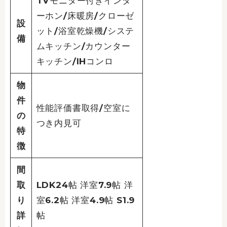
TVモニター付きインタ
ーホン/床暖房/クローゼ
設
ット/浴室乾燥機/システ
備
ムキッチン/カウンター
キッチン/IHコンロ
物
件
性能評価書取得/空室に
の
つき内見可
特
徴
間
取
LDK24帖 洋室7.9帖 洋
り
室6.2帖 洋室4.9帖 S1.9
詳
帖