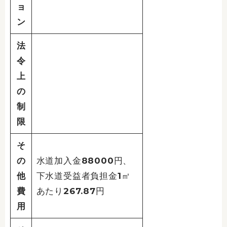
ョ
ン
法
令
上
の
制
限
そ
の
水道加入金88000円、
他
下水道受益者負担金1㎡
費
あたり267.87円
用