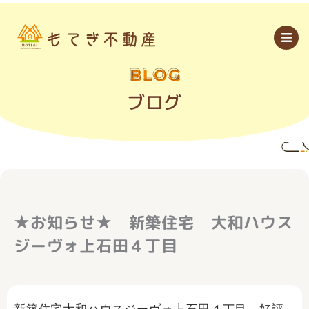
内
容
を
ス
キ
ッ
BLOG
プ
ブログ
★お知らせ★ 新築住宅 大和ハウス
ジーヴォ上石田４丁目