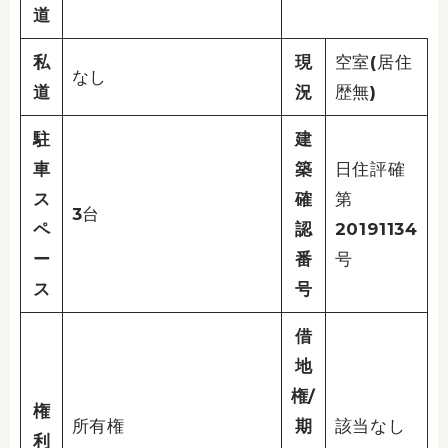
道
私
現
空室(居住
なし
道
況
歴無)
駐
建
車
築
日住評確
ス
確
第
3台
ペ
認
20191134
ー
番
号
ス
号
借
地
権/
権
所有権
期
該当なし
利