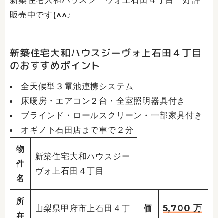
新築住宅大和ハウスジーヴォ上石田４丁目 好評
販売中です(^^♪
新築住宅大和ハウスジーヴォ上石田４丁目
のおすすめポイント
全天候型３電池連携システム
床暖房・エアコン２台・全室照明器具付き
ブラインド・ロールスクリーン・一部家具付き
オギノ下石田店まで車で２分
物
新築住宅大和ハウスジー
件
ヴォ上石田４丁目
名
所
5,700
万
山梨県甲府市上石田４丁
価
在