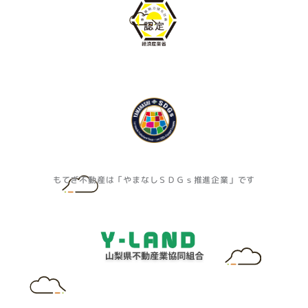
もてぎ不動産は「やまなしＳＤＧｓ推進企業」です