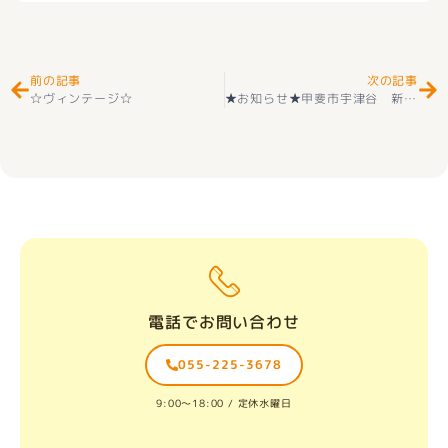
Prev
Ne
前の記事
次の記事
☆ヴィンテージ☆
★お知らせ★甲斐市宇津谷 新築建売住宅 好評販売中です(^_-)-☆
電話でお問い合わせ
055-225-3678
9:00〜18:00 / 定休水曜日