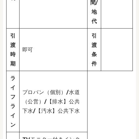
間/
地
代
引
引
渡
渡
即可
時
条
期
件
ラ
イ
プロパン（個別）/水道
フ
（公営）/【排水】公共
ラ
下水/【汚水】公共下水
イ
ン