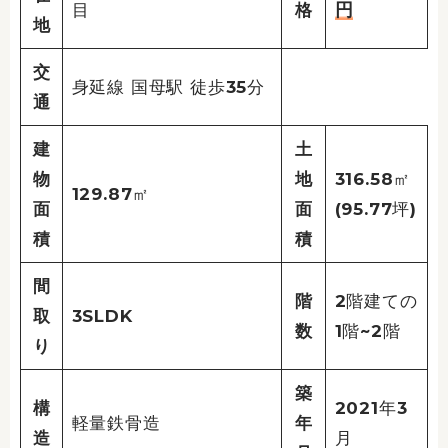
円
目
格
地
交
身延線 国母駅 徒歩35分
通
建
土
物
地
316.58㎡
129.87㎡
面
面
(95.77坪)
積
積
間
階
2階建ての
取
3SLDK
数
1階~2階
り
築
構
2021年3
軽量鉄骨造
年
造
月