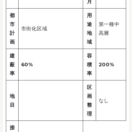
月
都
用
市
途
第一種中
市街化区域
計
地
高層
画
域
建
容
蔽
60%
積
200%
率
率
区
地
画
なし
目
整
理
接