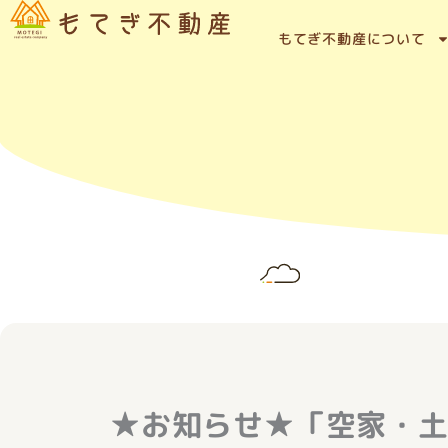
内
容
もてぎ不動産について
を
ス
キ
ッ
プ
★お知らせ★「空家・