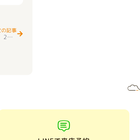
Next
次の記事
★お知らせ★新築一戸建て 昭和町河西 第２ 2階建 ４ＬＤＫ 全6棟 2階建 耐震等級3取得 ＋住宅性能評価付 オール電化（IH＋エコキュート） 好評販売中(^^♪