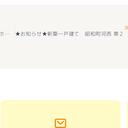
★お知らせ★富士川町長澤 中古戸建（トヨタホーム施工）築浅物件 5LDK 好評販売中(^^♪