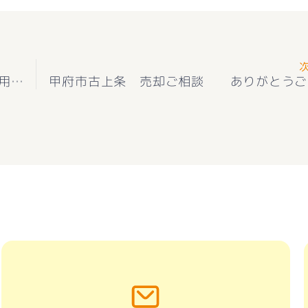
★お知らせ★富士川町青柳町 店舗用地・住宅用地 敷地ゆったり広さ279.07坪 建築条件ついておりませんのでお好きなハウスメーカー様にて建築可能です☺