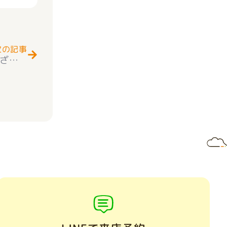
Next
次の記事
甲府市古上条 売却ご相談 ありがとうございました(^^♪