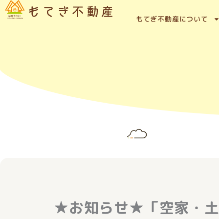
内
容
もてぎ不動産について
を
ス
キ
ッ
プ
★お知らせ★「空家・