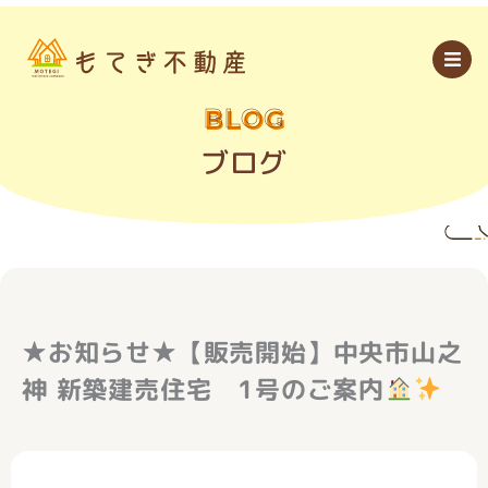
内
容
を
ス
キ
ッ
BLOG
プ
ブログ
★お知らせ★【販売開始】中央市山之
神 新築建売住宅 1号のご案内