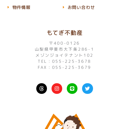
物件情報
お問い合わせ
もてぎ不動産
〒400-0126
山梨県甲斐市大下条286-1
メゾンジョイテナント102
TEL：055-225-3678
FAX：055-225-3679
I
L
T
n
i
w
s
n
i
t
e
t
a
t
g
e
r
r
a
m