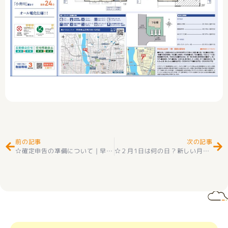
Prev
Ne
前の記事
次の記事
☆確定申告の準備について｜早めの準備で安心・スムーズに
☆
☆２月1日は何の日？新しい月のスタートに知っておきたい記念日☺☆