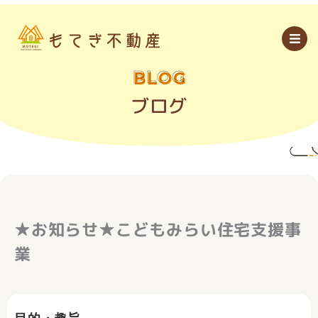
内
容
を
ス
キ
ッ
BLOG
プ
ブログ
★お知らせ★こどもみらい住宅支援事
業