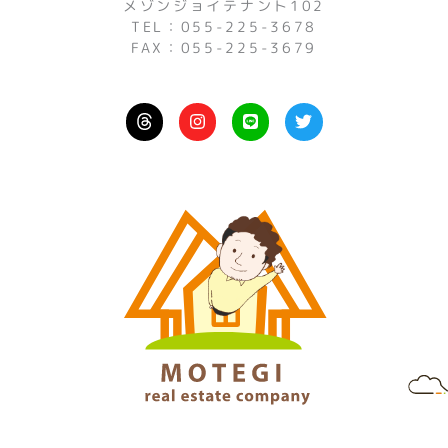
メゾンジョイテナント102
TEL：055-225-3678
FAX：055-225-3679
I
L
T
n
i
w
s
n
i
t
e
t
a
t
g
e
r
r
a
m