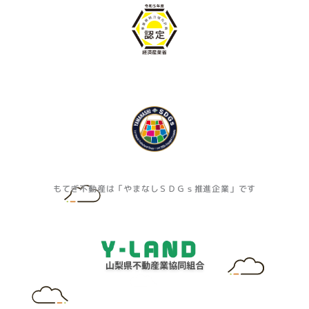
もてぎ不動産は「やまなしＳＤＧｓ推進企業」です