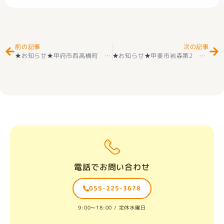
Prev
Ne
前の記事
次の記事
★お知らせ★甲府市西高橋町 新規土地
★お知らせ★甲斐市岩森第2 新築建売住宅 好評販売中
電話でお問い合わせ
055-225-3678
9:00〜18:00 / 定休水曜日