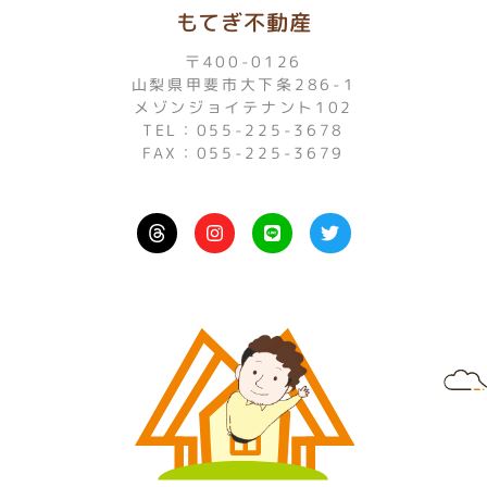
もてぎ不動産
〒400-0126
山梨県甲斐市大下条286-1
メゾンジョイテナント102
TEL：055-225-3678
FAX：055-225-3679
I
L
T
n
i
w
s
n
i
t
e
t
a
t
g
e
r
r
a
m