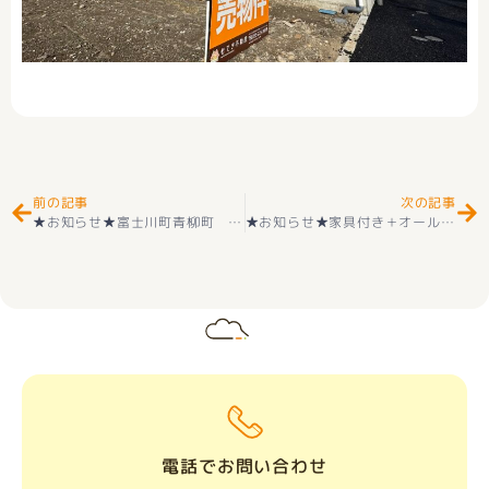
Prev
Ne
前の記事
次の記事
★お知らせ★富士川町青柳町 店舗用地・住宅用地 敷地ゆったり広さ279.07坪 建築条件ついておりませんのでお好きなハウスメーカー様にて建築可能です☺
★お知らせ★家具付き＋オール電化 甲斐市中下条新築 平屋戸建 耐震２×４工法 敷島小学区＋敷島中学区 好評販売中(^^♪
電話でお問い合わせ