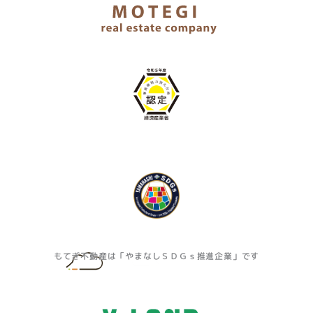
もてぎ不動産は「やまなしＳＤＧｓ推進企業」です