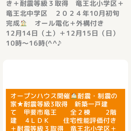
き＋耐震等級３取得 竜王北小学区＋
竜王北中学区 ２０２４年10月初旬
完成
オール電化＋外構付き
12月14日（土）＋12月15日（日）
10時～16時(^^♪
オープンハウス開催
耐震・制震の
家★耐震等級3取得 新築一戸建
て 甲斐市竜王 全２棟 2階
建 4ＬＤＫ 住宅性能評価付き
＋耐震等級３取得 竜王北小学区＋