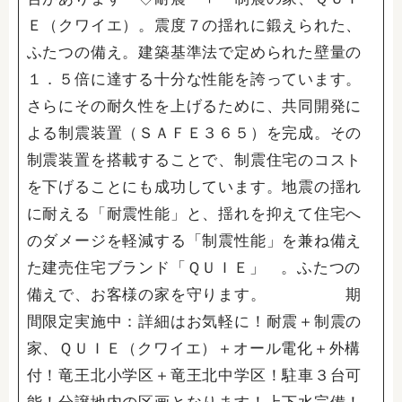
Ｅ（クワイエ）。震度７の揺れに鍛えられた、
ふたつの備え。建築基準法で定められた壁量の
１．５倍に達する十分な性能を誇っています。
さらにその耐久性を上げるために、共同開発に
よる制震装置（ＳＡＦＥ３６５）を完成。その
制震装置を搭載することで、制震住宅のコスト
を下げることにも成功しています。地震の揺れ
に耐える「耐震性能」と、揺れを抑えて住宅へ
のダメージを軽減する「制震性能」を兼ね備え
た建売住宅ブランド「ＱＵＩＥ」 。ふたつの
備えで、お客様の家を守ります。 期
間限定実施中：詳細はお気軽に！耐震＋制震の
家、ＱＵＩＥ（クワイエ）＋オール電化＋外構
付！竜王北小学区＋竜王北中学区！駐車３台可
能！分譲地内の区画となります！上下水完備！