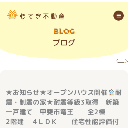
内
容
を
ス
キ
ッ
BLOG
プ
ブログ
★お知らせ★オープンハウス開催
耐
震・制震の家★耐震等級3取得 新築
一戸建て 甲斐市竜王 全2棟
2階建 4ＬＤＫ 住宅性能評価付