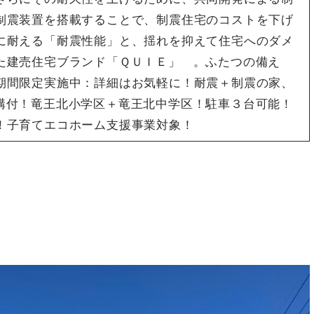
制震装置を搭載することで、制震住宅のコストを下げ
に耐える「耐震性能」と、揺れを抑えて住宅へのダメ
た建売住宅ブランド「ＱＵＩＥ」 。ふたつの備え
限定実施中：詳細はお気軽に！耐震＋制震の家、
構付！竜王北小学区＋竜王北中学区！駐車３台可能！
！子育てエコホーム支援事業対象！