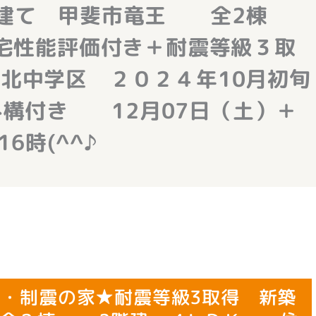
一戸建て 甲斐市竜王 全2棟
宅性能評価付き＋耐震等級３取
北中学区 ２０２４年10月初旬
構付き 12月07日（土）＋
6時(^^♪
震・制震の家★耐震等級3取得 新築