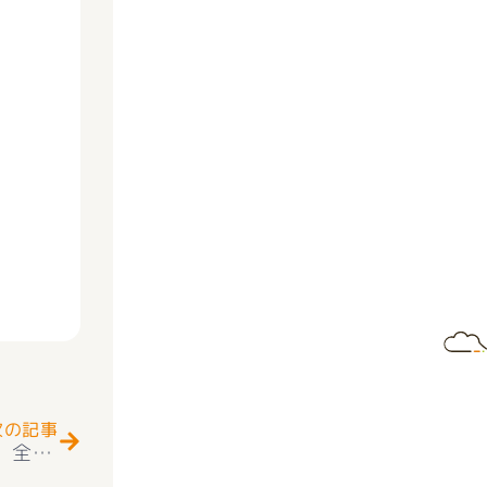
Next
次の記事
★お知らせ★甲府市国母2丁目 新規分譲予定 全5区画
国母小学区＋南西中学区！ 上水道＋下