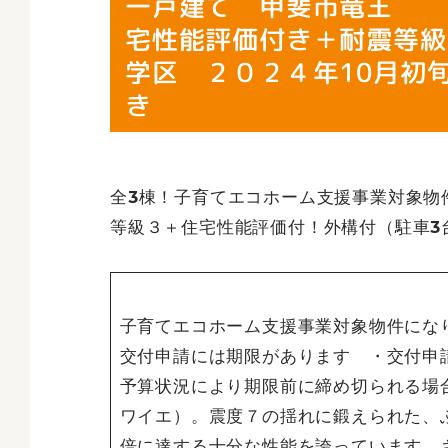
一戸建て 甲斐市竜王
宅性能評価付き＋耐震等級
学区 ２０２４年10月初
き
全3棟！子育てエコホーム支援事業対象物
等級３＋住宅性能評価付！外構付（駐車3
子育てエコホーム支援事業対象物件にな
交付申請には期限があります ・交付申
予算状況により期限前に締め切られる場
ワイエ）。震度７の揺れに鍛えられた、
倍に達する十分な性能を誇っています。