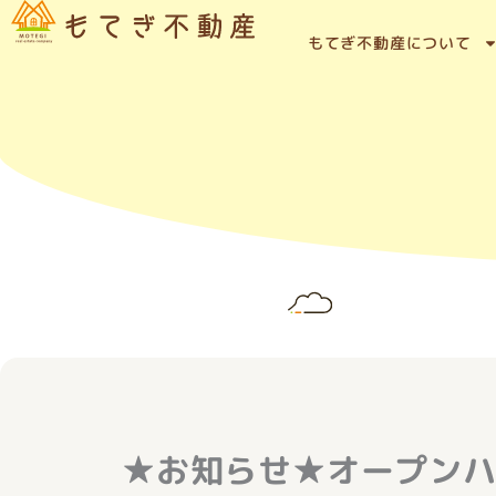
内
容
もてぎ不動産について
を
ス
キ
ッ
プ
★お知らせ★オープン