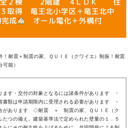
 全２棟 2階建 4ＬＤＫ 住
３取得 竜王北小学区＋竜王北中
旬完成
オール電化＋外構付
件！耐震＋制震の家、ＱＵＩＥ（クワイエ）制振！耐震
台可能）
ります・交付の対象となるには諸条件があります ・
請書類は申請期限内に受理される必要があります ・
合があります ◇耐震 ＋ 制震の家、ＱＵＩＥ（ク
ふたつの備え。建築基準法で定められた壁量の１．５
さらにその耐久性を上げるために、共同開発による制