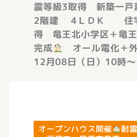
震等級3取得 新築
2階建 4ＬＤＫ 住
得 竜王北小学区＋竜王
完成
オール電化＋外
12月08日（日）10時～1
オープンハウス開催
耐