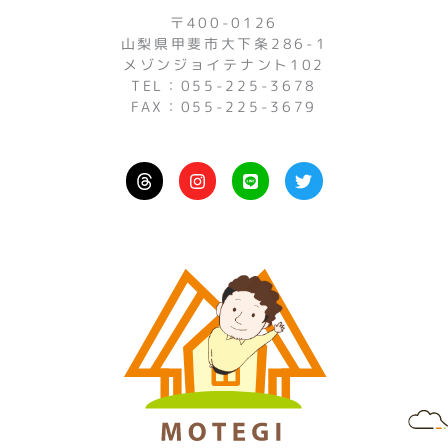
〒400-0126
山梨県甲斐市大下条286-1
メゾンジョイテナント102
TEL：055-225-3678
FAX：055-225-3679
I
L
T
n
i
w
s
n
i
t
e
t
a
t
g
e
r
r
a
m