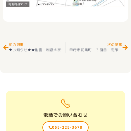
Prev
Ne
前の記事
次の記事
★お知らせ★★耐震・制震の家★耐震等級3取得 新築一戸建て 市川三郷町上野 2棟 2階建 4SＬＤＫ 住宅性能評価付き 子育てエコホーム支援事業対象(^_-)-☆ 新価格(^^♪
甲府市羽黒町 ３回目 売却相談 ありがとうございました(^^♪
電話でお問い合わせ
055-225-3678