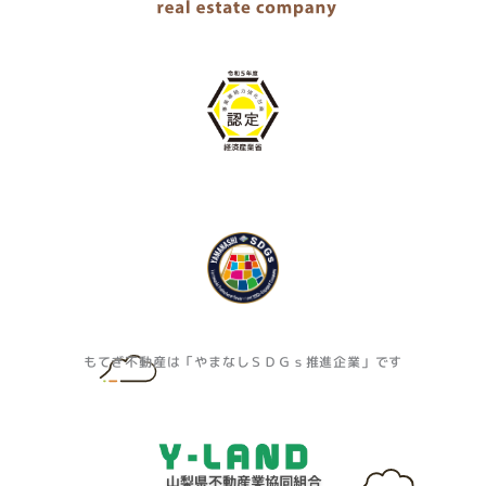
もてぎ不動産は「やまなしＳＤＧｓ推進企業」です