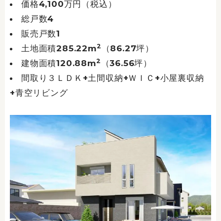
価格4,100万円（税込）
総戸数4
販売戸数1
2
土地面積285.22m
（86.27坪）
2
建物面積120.88m
（36.56坪）
間取り３ＬＤＫ+土間収納+ＷＩＣ+小屋裏収納
+青空リビング