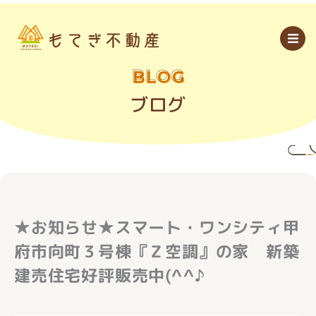
内
容
を
ス
キ
ッ
BLOG
プ
ブログ
★お知らせ★スマート・ワンシティ甲
府市向町３号棟『Ｚ空調』の家 新築
建売住宅好評販売中(^^♪