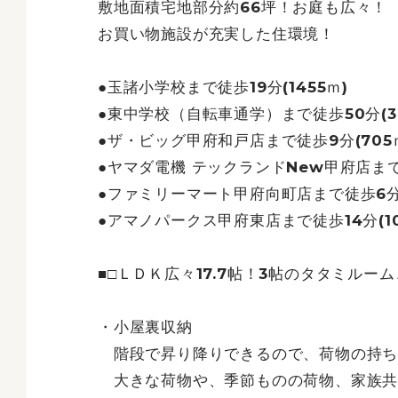
敷地面積宅地部分約66坪！お庭も広々！
お買い物施設が充実した住環境！
●玉諸小学校まで徒歩19分(1455ｍ)
●東中学校（自転車通学）まで徒歩50分(39
●ザ・ビッグ甲府和戸店まで徒歩9分(70
●ヤマダ電機 テックランドNew甲府店まで徒
●ファミリーマート甲府向町店まで徒歩6分(
●アマノパークス甲府東店まで徒歩14分(10
■□ＬＤＫ広々17.7帖！3帖のタタミルー
・小屋裏収納
階段で昇り降りできるので、荷物の持ち
大きな荷物や、季節ものの荷物、家族共有