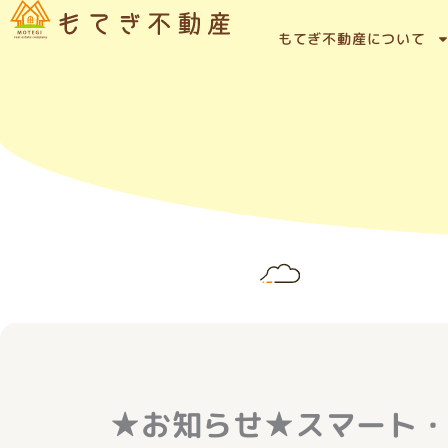
内
容
もてぎ不動産について
を
ス
キ
ッ
プ
★お知らせ★スマート