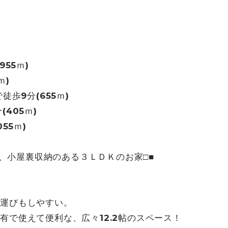
55ｍ)
5ｍ)
歩9分(655ｍ)
405ｍ)
55ｍ)
ム、小屋裏収納のある３ＬＤＫのお家□■
運びもしやすい。
で使えて便利な、広々12.2帖のスペース！