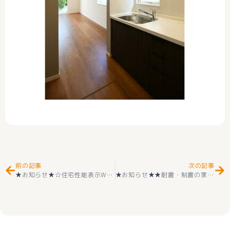
Prev
Ne
前の記事
次の記事
★お知らせ★☆住宅性能表示W取得☆ 新築一戸建て 甲斐市竜王 全2棟 2階建 4ＬＤＫ ＋カースペース３台 外構付き 耐震等級３＋長期優良住宅取得＋住宅性能評価付き
★お知らせ★★耐震・制震の家★耐震等級3取得 新築一戸建て 市川三郷町上野 2棟 2階建 4SＬＤＫ 住宅性能評価付き 子育てエコホーム支援事業対象(^_-)-☆ 新価格(^^♪