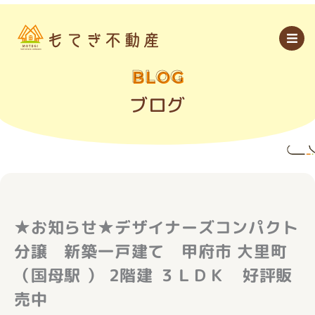
内
容
を
ス
キ
ッ
BLOG
プ
ブログ
★お知らせ★デザイナーズコンパクト
分譲 新築一戸建て 甲府市 大里町
（国母駅 ） 2階建 ３ＬＤＫ 好評販
売中