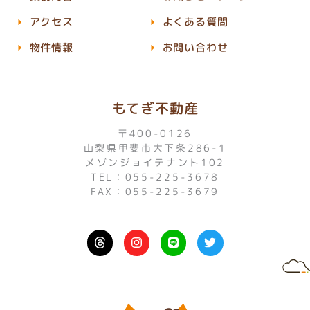
アクセス
よくある質問
物件情報
お問い合わせ
もてぎ不動産
〒400-0126
山梨県甲斐市大下条286-1
メゾンジョイテナント102
TEL：055-225-3678
FAX：055-225-3679
I
L
T
n
i
w
s
n
i
t
e
t
a
t
g
e
r
r