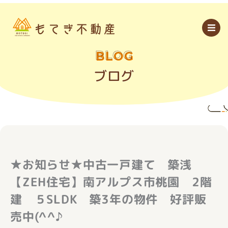
内
容
を
ス
キ
ッ
BLOG
プ
ブログ
★お知らせ★中古一戸建て 築浅
【ZEH住宅】南アルプス市桃園 2階
建 ５SLDK 築3年の物件 好評販
売中(^^♪