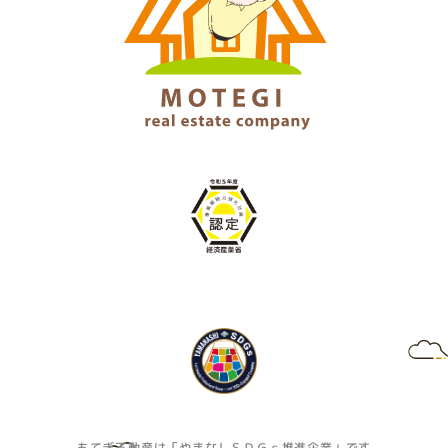
もてぎ不動産は「やまなしＳＤＧｓ推進企業」です