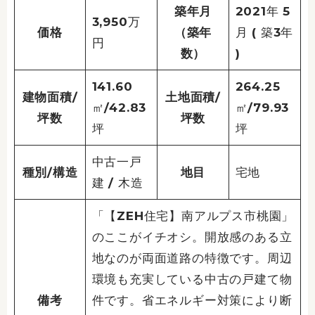
築年月
2021年 5
3,950万
価格
（築年
月 ( 築3年
円
数）
)
141.60
264.25
建物面積/
土地面積/
㎡/42.83
㎡/79.93
坪数
坪数
坪
坪
中古一戸
種別/構造
地目
宅地
建 / 木造
「【ZEH住宅】南アルプス市桃園」
のここがイチオシ。開放感のある立
地なのが両面道路の特徴です。周辺
環境も充実している中古の戸建て物
備考
件です。省エネルギー対策により断