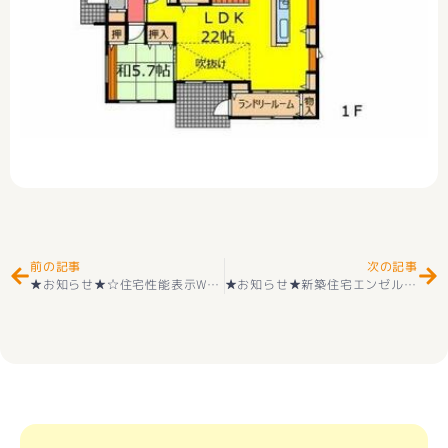
Prev
Ne
前の記事
次の記事
★お知らせ★☆住宅性能表示W取得☆ 新築一戸建て 甲府市中小河原町 １号棟 2階建 4ＬＤＫ ＋カースペース３台 外構付き 耐震等級３＋長期優良住宅取得 山城小学校＋城南中学校 3290万円 オール電化（IH＋食洗器付き） 好評販売中
★お知らせ★新築住宅エンゼルハウス BDAC=Style甲府市川田町⑳ 好評販売中(^^♪