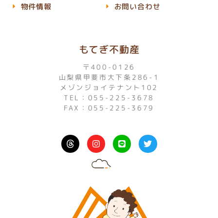
物件情報
お問い合わせ
もてぎ不動産
〒400-0126
山梨県甲斐市大下条286-1
メゾンジョイテナント102
TEL：055-225-3678
FAX：055-225-3679
I
L
T
n
i
w
s
n
i
t
e
t
a
t
g
e
r
r
a
m