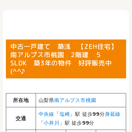
中古一戸建て 築浅 【ZEH住宅】
南アルプス市桃園 2階建 ５
SLDK 築3年の物件 好評販売中
(^^♪
所在地
山梨県
南アルプス市
桃園
中央線
「
塩崎
」駅 徒歩99分
身延線
交通
「
小井川
」駅 徒歩99分