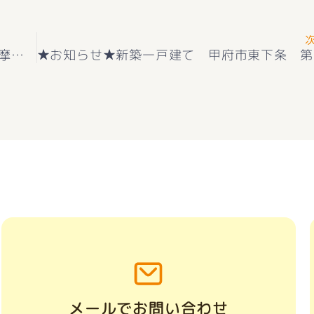
★お知らせ★新築一戸建て 新築一戸建て中巨摩郡昭和町 上河東 （常永駅 ） 2階建 ３ＬＤＫ デザイナーズコンパクト分譲 好評販売中(^^♪
メールでお問い合わせ