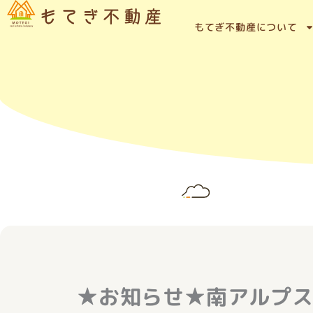
内
容
もてぎ不動産について
を
ス
キ
ッ
プ
★お知らせ★南アルプ