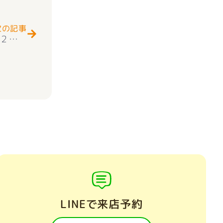
次の記事
★お知らせ★新築一戸建て 甲府市東下条 第２ ２号棟 2階建 4ＬＤＫ 耐震等級3取得 ＋住宅性能評価付 価格改定☆2290万円 子育てエコホーム支援事業対象対象物件 （40万円） 好評販売中(^^♪
LINEで来店予約