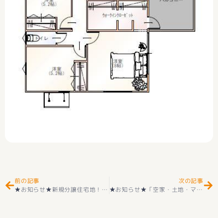
Prev
Ne
前の記事
次の記事
★お知らせ★新規分譲住宅地！市川三郷町市川大門 住宅用地 お好きなハウスメーカーにて建築可能
★お知らせ★「空家・土地・マンション」ご売却無料相談会(予約制) 好評受付中です(^^) お気軽に御声掛けください☺