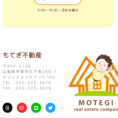
9:00〜18:00 / 定休水曜日
もてぎ不動産
〒400-0126
山梨県甲斐市大下条286-1
メゾンジョイテナント102
TEL：055-225-3678
FAX：055-225-3679
I
L
T
n
i
w
s
n
i