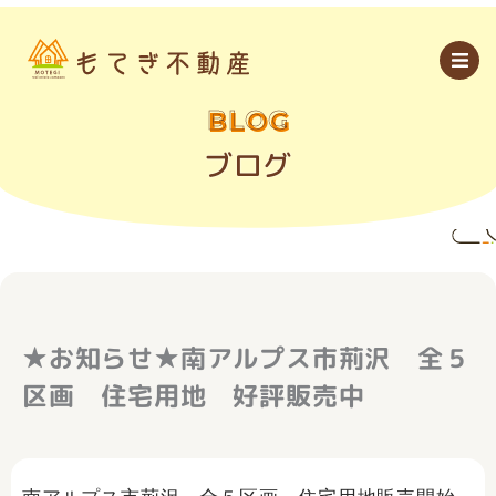
内
容
を
ス
キ
ッ
BLOG
プ
ブログ
★お知らせ★南アルプス市荊沢 全５
区画 住宅用地 好評販売中