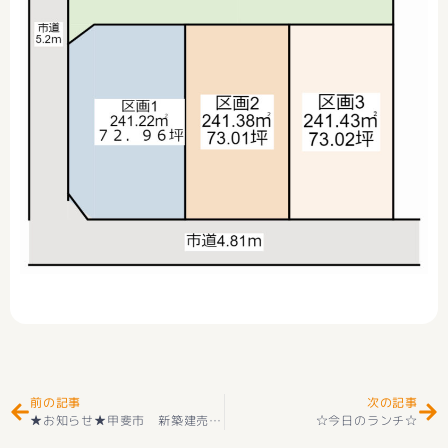
Prev
Ne
前の記事
次の記事
★お知らせ★甲斐市 新築建売住宅 全３棟 好評販売中です(^_-)-☆
☆今日のランチ☆