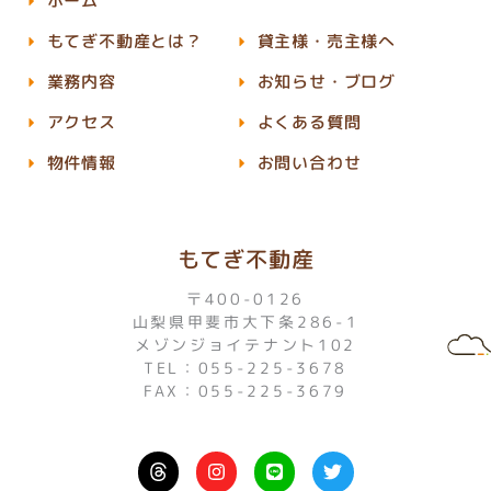
ホーム
もてぎ不動産とは？
貸主様・売主様へ
業務内容
お知らせ・ブログ
アクセス
よくある質問
物件情報
お問い合わせ
もてぎ不動産
〒400-0126
山梨県甲斐市大下条286-1
メゾンジョイテナント102
TEL：055-225-3678
FAX：055-225-3679
I
L
T
n
i
w