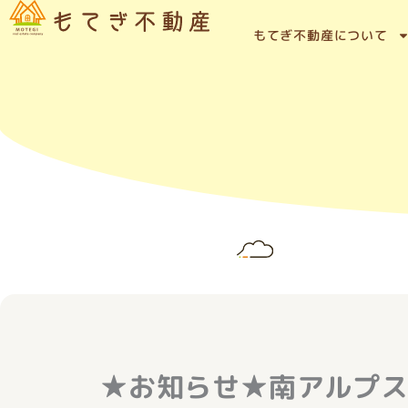
内
容
もてぎ不動産について
を
ス
キ
ッ
プ
★お知らせ★南アルプ