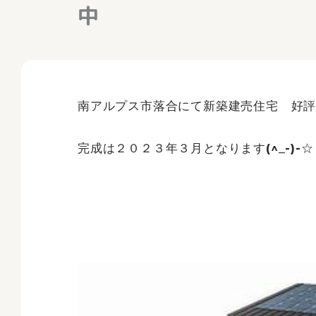
中
南アルプス市落合にて新築建売住宅 好評販
完成は２０２３年３月となります(^_-)-☆