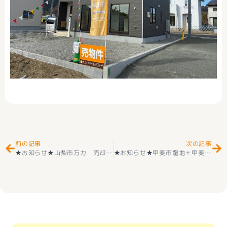
Prev
Ne
前の記事
次の記事
★お知らせ★山梨市万力 売却相談 ありがとうございました(^_-)-
★お知らせ★甲斐市龍地＋甲斐市竜王 新築建売住宅(^_-)-☆ – 現地販売会開催(‘◇’)ゞ12月4日（土）～12月5日（日）