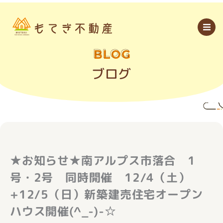
内
容
を
ス
キ
ッ
BLOG
プ
ブログ
★お知らせ★南アルプス市落合 1
号・2号 同時開催 12/4（土）
+12/5（日）新築建売住宅オープン
ハウス開催(^_-)-☆