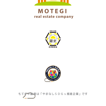
もてぎ不動産は「やまなしＳＤＧｓ推進企業」です