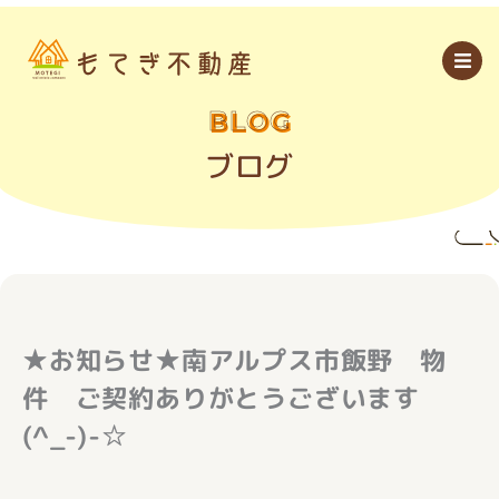
内
容
を
ス
キ
ッ
BLOG
プ
ブログ
★お知らせ★南アルプス市飯野 物
件 ご契約ありがとうございます
(^_-)-☆