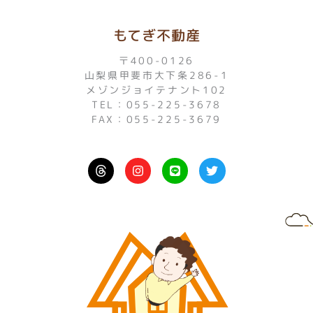
もてぎ不動産
〒400-0126
山梨県甲斐市大下条286-1
メゾンジョイテナント102
TEL：055-225-3678
FAX：055-225-3679
I
L
T
n
i
w
s
n
i
t
e
t
a
t
g
e
r
r
a
m