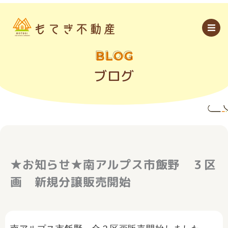
内
容
を
ス
キ
ッ
BLOG
プ
ブログ
★お知らせ★南アルプス市飯野 ３区
画 新規分譲販売開始