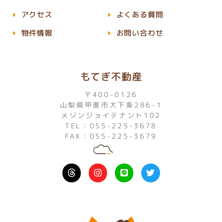
アクセス
よくある質問
物件情報
お問い合わせ
もてぎ不動産
〒400-0126
山梨県甲斐市大下条286-1
メゾンジョイテナント102
TEL：055-225-3678
FAX：055-225-3679
I
L
T
n
i
w
s
n
i
t
e
t
a
t
g
e
r
r