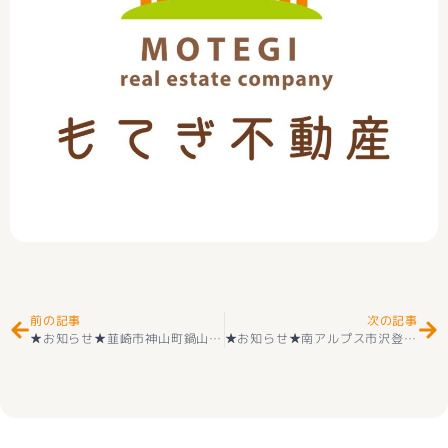
Prev
Ne
前の記事
次の記事
★お知らせ★韮崎市神山町鍋山 新築建売住宅 好評販売中
★お知らせ★南アルプス市沢登物件 ご契約ありがとうございます(^_-)-☆