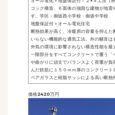
オール電化＋地盤保証付！２×４工法（枠
コック構造、６面体の強固な建物が地震
す。学区：御坂西小学校・御坂中学校
地盤保証付＋オール電化住宅
断熱効果が高く、冷暖房の容量を抑えた
いらない機能的な通気工法。外の騒音は
外気の環境に影響されない構造性能を最
一階部分をすべてコンクリートで覆う「
や曲がりに頑丈でバランスよく荷重が負
んだ鉄筋に１５０ｍｍ厚のコンクリート
ペアガラスと樹脂サッシによる高い断熱
価格2420万円