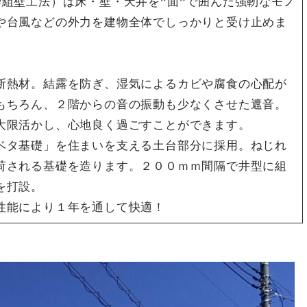
組壁工法）は床・壁・天井を”面”で囲んだ強靭なモノ
や台風などの外力を建物全体でしっかりと受け止めま
断熱材。結露を防ぎ、湿気によるカビや腐食の心配が
もちろん、２階からの音の振動も少なくさせた遮音。
大限活かし、心地良く過ごすことができます。
ベタ基礎」を住まいを支える土台部分に採用。ねじれ
荷される基礎を造ります。２００ｍｍ間隔で井型に組
を打設。
性能により１年を通して快適！