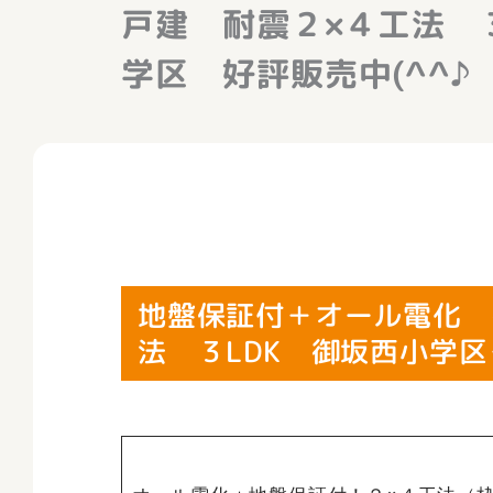
戸建 耐震２×４工法 
学区 好評販売中(^^♪
地盤保証付＋オール電化 
法 ３LDK 御坂西小学区