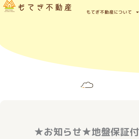
内
容
もてぎ不動産について
を
ス
キ
ッ
プ
★お知らせ★地盤保証