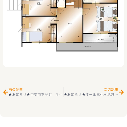
Prev
Ne
前の記事
次の記事
★お知らせ★甲斐市下今井 全５区画（区画⑤）建築条件無し 住宅用地 好評販売中(^^♪ 区画⑤９９０万円
★お知らせ★オール電化＋地盤保証付き 甲斐市下今井 新築戸建12号 耐震２×４工法 双葉西小学区 双葉中学区 好評販売中(^^♪