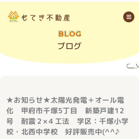
内
容
を
ス
キ
ッ
BLOG
プ
ブログ
★お知らせ★太陽光発電＋オール電
化 甲府市千塚5丁目 新築戸建12
号 耐震２×４工法 学区：千塚小学
校・北西中学校 好評販売中(^^♪