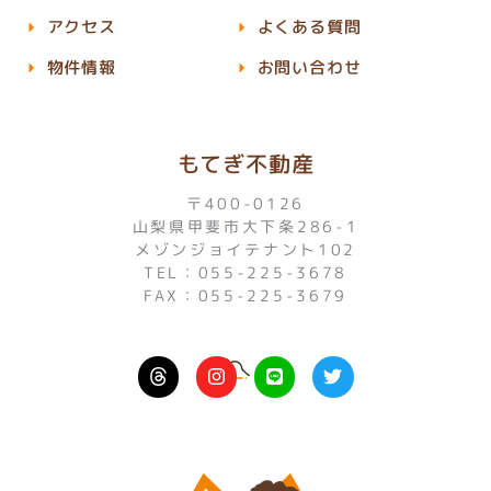
アクセス
よくある質問
物件情報
お問い合わせ
もてぎ不動産
〒400-0126
山梨県甲斐市大下条286-1
メゾンジョイテナント102
TEL：055-225-3678
FAX：055-225-3679
I
L
T
n
i
w
s
n
i
t
e
t
a
t
g
e
r
r