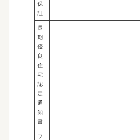
保
証
長
期
優
良
住
宅
認
定
通
知
書
フ