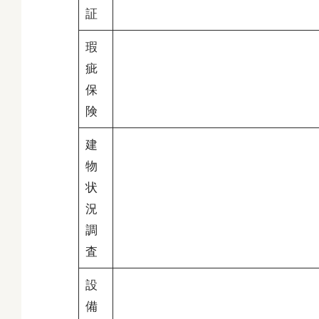
証
瑕
疵
保
険
建
物
状
況
調
査
設
備