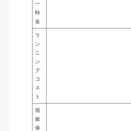
一
時
金
ラ
ン
ニ
ン
グ
コ
ス
ト
瑕
疵
保