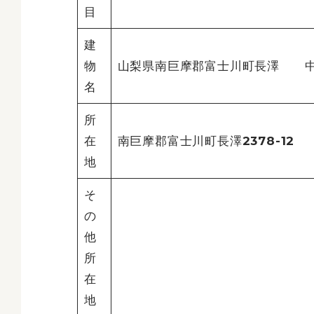
目
建
物
山梨県南巨摩郡富士川町長澤 中
名
所
在
南巨摩郡富士川町長澤2378-12
地
そ
の
他
所
在
地