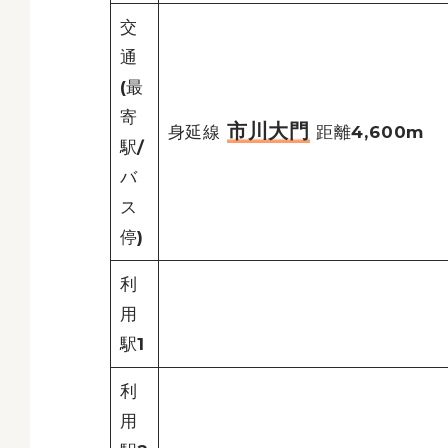
交
通
(最
寄
市川大門
身延線
距離4,600m
駅/
バ
ス
停)
利
用
駅1
利
用