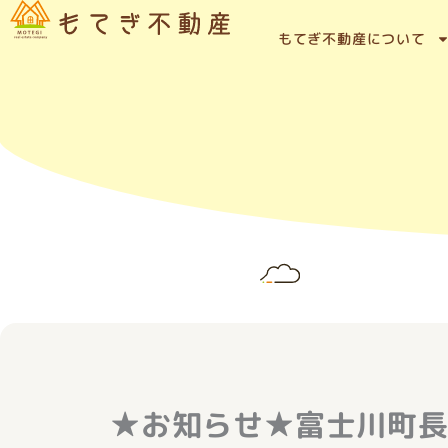
内
容
もてぎ不動産について
を
ス
キ
ッ
プ
★お知らせ★富士川町