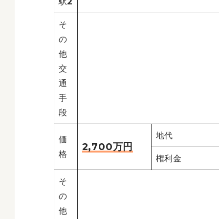
駅2
そ
の
他
交
通
手
段
地代
価
2,700万円
格
権利金
そ
の
他