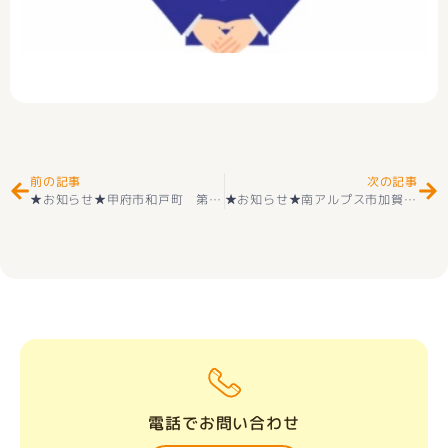
Prev
Ne
前の記事
次の記事
★お知らせ★甲府市和戸町 第1 新築建売住宅 好評販売中
★お知らせ★南アルプス市加賀美 新築建売住宅好評販売
電話でお問い合わせ