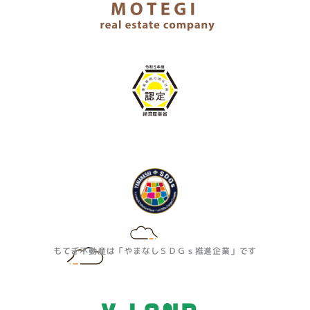
もてぎ不動産は「やまなしＳＤＧｓ推進企業」です