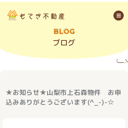
内
容
を
ス
キ
ッ
BLOG
プ
ブログ
★お知らせ★山梨市上石森物件 お申
込みありがとうございます(^_-)-☆