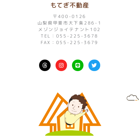
もてぎ不動産
〒400-0126
山梨県甲斐市大下条286-1
メゾンジョイテナント102
TEL：055-225-3678
FAX：055-225-3679
I
L
T
n
i
w
s
n
i
t
e
t
a
t
g
e
r
r
a
m