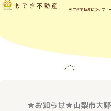
内
容
もてぎ不動産について
を
ス
キ
ッ
プ
★お知らせ★山梨市大野