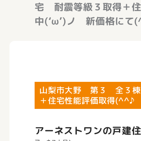
宅 耐震等級３取得＋住
中(‘ω’)ノ 新価格にて(^
山梨市大野 第３ 全３棟
＋住宅性能評価取得(^^♪ 
アーネストワンの戸建