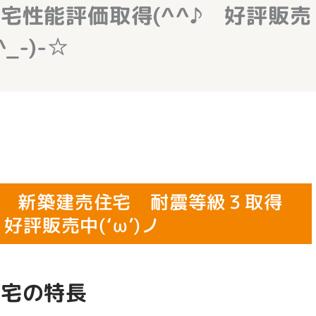
宅性能評価取得(^^♪ 好評販売
_-)-☆
 新築建売住宅 耐震等級３取得
好評販売中(‘ω’)ノ
住宅の特長