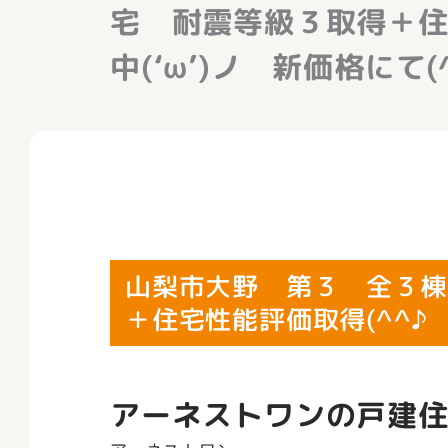
宅 耐震等級３取得＋住
中(‘ω’)ノ 新価格にて(^
山梨市大野 第３ 全３棟
＋住宅性能評価取得(^^♪ 
アーネストワンの戸建