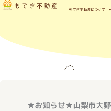
内
容
もてぎ不動産について
を
ス
キ
ッ
プ
★お知らせ★山梨市大野