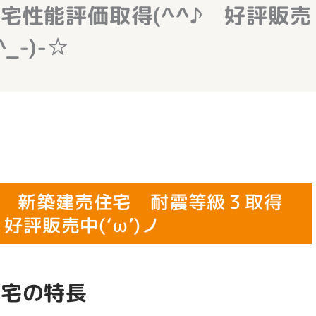
宅性能評価取得(^^♪ 好評販売
_-)-☆
 新築建売住宅 耐震等級３取得
好評販売中(‘ω’)ノ
住宅の特長