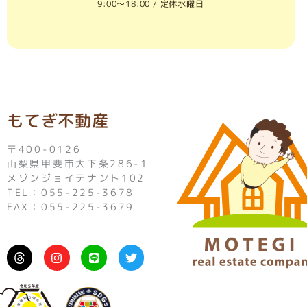
9:00〜18:00 / 定休水曜日
もてぎ不動産
〒400-0126
山梨県甲斐市大下条286-1
メゾンジョイテナント102
TEL：055-225-3678
FAX：055-225-3679
I
L
T
n
i
w
s
n
i
t
e
t
a
t