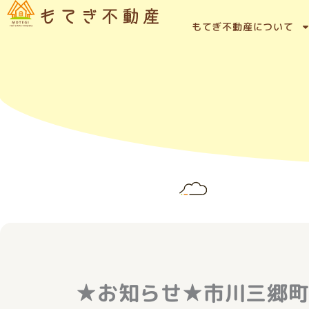
内
容
もてぎ不動産について
を
ス
キ
ッ
プ
★お知らせ★市川三郷