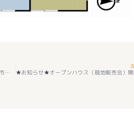
★お知らせ★オール電化＋地盤保証付き 甲斐市下今井 新築戸建12号 耐震２×４工法 双葉西小学区 双葉中学区 好評販売中(^^♪