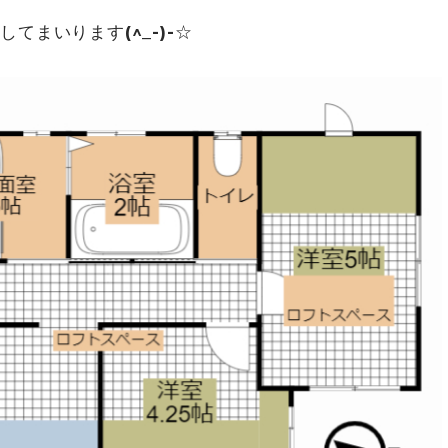
まいります(^_-)-☆