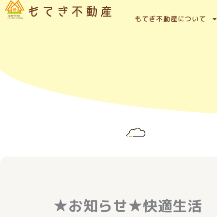
内
容
もてぎ不動産について
を
ス
キ
ッ
プ
★お知らせ★快適生活