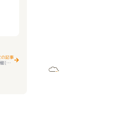
Next
次の記事
★お知らせ★オープンハウス（現地販売会）開催(^^♪ ★耐震・制震の家★耐震等級3取得 新築一戸建て 甲斐市下今井 ２号棟 2階建 4ＬＤＫ 住宅性能評価付き＋耐震等級３取得 双葉西小学区＋双葉中学区 ６月１日（土）＋６月２日（日） 10時～16時開催 (^_-)-☆