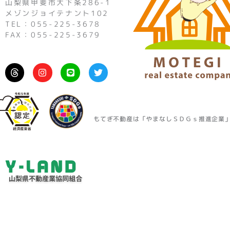
山梨県甲斐市大下条286-1
メゾンジョイテナント102
TEL：055-225-3678
FAX：055-225-3679
I
L
T
n
i
w
s
n
i
t
e
t
a
t
g
e
r
r
もてぎ不動産は「やまなしＳＤＧｓ推進企業
a
m