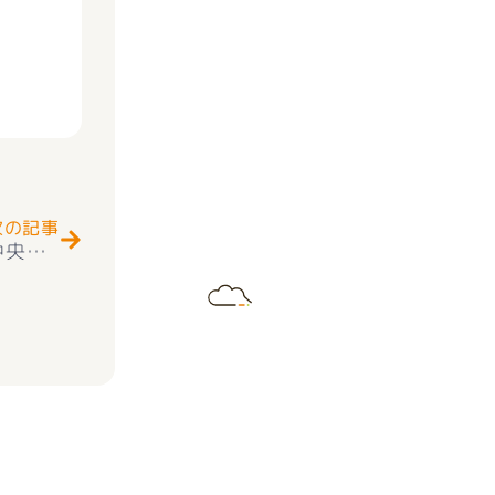
Next
次の記事
★お知らせ★☆快適生活☆ 新築一戸建て 中央市東花輪 長期優良住宅＋住宅性能評価Ｗ取得＋耐震等級3取得 新築建売住宅 全3棟 ４ＬＤＫ 外構付きオール電化