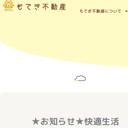
内
容
もてぎ不動産について
を
ス
キ
ッ
プ
★お知らせ★快適生活