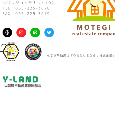
メゾンジョイテナント102
TEL：055-225-3678
FAX：055-225-3679
I
L
T
n
i
w
s
n
i
t
e
t
a
t
g
e
r
r
もてぎ不動産は「やまなしＳＤＧｓ推進企業
a
m