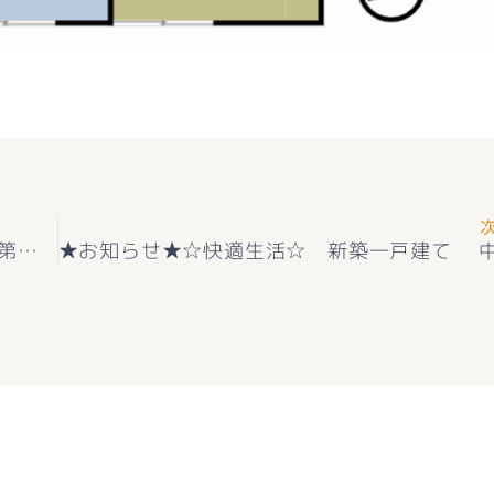
★お知らせ★新築一戸建て 南アルプス市藤田第６ 2階建 4ＬＤＫ 耐震等級3取得 ＋住宅性能評価付 2号2280万円 子育てエコホーム支援事業対象対象物件 好評販売中(^^♪