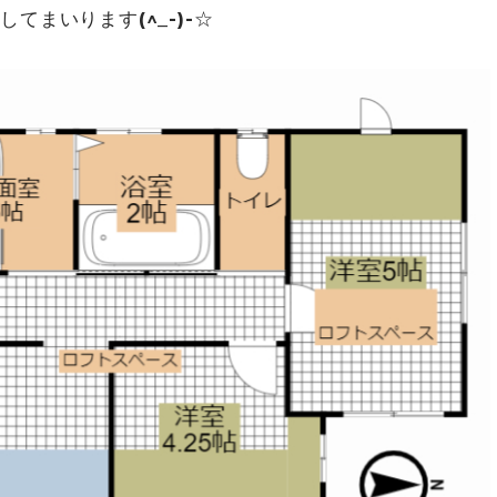
まいります(^_-)-☆